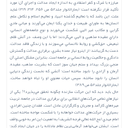
مبارزه با شرک و کفر اعتقادي به اندازه ايجاد عدالت و اجراي آن؛ مورد
تأکيد قرار نگرفته است؛ (بحارالانوار جلد52 ص 256، 314، 319) شايد
علت، اين باشد که با تعاليم گذشته انبياء و تعاليم اسلام و تکامل علم،
انسان‌ها به ماوراي طبيعت و خداي يکتا ايمان مي‌آورند و مباني مادي
گرايي و مکاتب غير الهي شکست مي‌خورند و نوع جامعه‌هاي انساني،
داراي عقيده مذهبي و الهي مي‌گردند؛ اما با اين وصف، در آتش ظلم،
تبعيض، حق‌کشي و روابط ناانساني مي‌سوزند و با زندگي فاقد عدالت،
دست به گريبانند؛ از اينرو نياز عمده بشري، برقراري عدالت و گسترش
دادگري و حاکميت روابط انساني بر جامعه است. بنابراين مشکل اصلي آن
منجي بزرگ، بيداد و ستم جهان سوز است که بشريت، مذهب، عقيده،
آرمان و آزادي را نابود ساخته است؛ آتشي که نخست زندگي دنيايي
انسان را نابود ساخته، سپس حيات معنوي او را تباه خواهد ساخت.
(بحارالانوار جلد52 ص 389)
حال بايد ديد که اين حرکت سازنده چگونه تحقق مي‌پذيرد؟! يکي از
نيازهاي تمامي حرکت‌هاي انقلابي براي برقراري عدالت در جامعه، تربيت
مهره‌هاي کارآمد و مجريان و کارگزاران عادل است. فقدان چنين افرادي،
بسياري از حرکت‌هاي عدالت خواهانه را با شکست مواجه ساخته است.
امام مهدي (عج ‌الله‌ تعالي‌ فرجه ‌الشريف) به اهميت اين امر به خوبي واقف
است. ايشان مي‌خواهد آرماني‌ترين نظام عادلانه را در جهان ايجاد کند؛