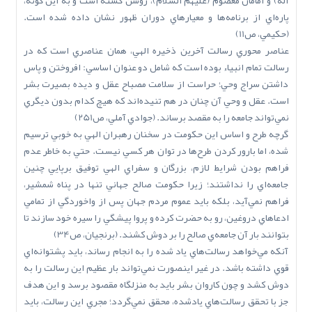
آله) و امامان معصوم (عليهم السلام)، روشن گشته است و به اين گونه،
پاره‌اي از برنامه‌ها و معيارهاي دوران ظهور نشان داده شده است.
(حکيمي، ص11)
عناصر محوري رسالت آخرين ذخيره الهي، همان عناصري است که در
رسالت تمام انبياء بوده است که شامل دو عنوان اساسي: افروختن و پاس
داشتن سراج وحي؛ حراست از سلامت مصباح عقل و ديده بصيرت بشر
است. عقل و وحي آن چنان در هم تنيده‌اند که هيچ کدام بدون ديگري
نمي‌تواند جامعه را به مقصد برساند. (جوادي آملي، ص251)
گرچه طرح و اساس اين حکومت در سخنان رهبران الهي به خوبي ترسيم
شده، اما بارور کردن طرح‌ها در توان هر کسي نيست. حتي به خاطر عدم
فراهم بودن شرايط لازم، بزرگان و سفراي الهي توفيق برپايي چنين
جامعه‌اي را نداشتند؛ زيرا حکومت صالح جهاني تنها در پناه شمشير،
فراهم نمي‌آيد، بلکه بايد عموم مردم جهان پس از واخوردگي از تمامي
ادعاهاي دروغين، رو به حضرت کرده و پروا پيشگي را سيره خود سازند تا
بتوانند بار آن جامعه‌ي صالح را بر دوش کشند. (برنجيان، ص34)
آنکه مي‌خواهد رسالت‌هاي ياد شده را به انجام رساند، بايد پشتوانه‌اي
قوي داشته باشد. در غير اينصورت نمي‌تواند بار عظيم اين رسالت را به
دوش کشد و چون کاروان بشر بايد به منزلگاه مقصود برسد و اين هدف
جز با تحقق رسالت‌هاي يادشده، محقق نمي‌گردد؛ مجري اين رسالت، بايد