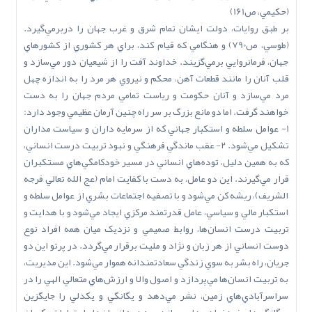
(حکيمي، ص161)
بر طبق روايات، دولت ايشان تمام شرق و غرب جهان را دربرمي‌گيرد.
(طوسي، ص790) و هنگامي که قيام کند، براي هر کشوري از کشورهاي
جهان، فرمانروايي برمي‌گزيند. خداوند آفت را از شيعيان دور مي‌سازد و
قلب آنان را مانند قطعات آهن، محکم و نيروي هر مرد را به اندازه چهل
مرد مي‌سازد و آنان حکومت و رياست تمامي مردم جهان را به دست
خواهند گرفت. اما دو مانع بزرگ بر سر راه چنين آرمان عظيمي وجود دارد:
1- عوامل سلطه و استکبار جهاني که از سرمايه داران و سياست مداران
تشکيل مي‌شود. 2- عقب ماندگي فرهنگي و نبود تربيت درست انساني،
که به همين دليل، توده‌هاي انساني در مسير خودکامگي‌هاي مستکبران
قرار مي‌گيرند. اين دو عامل، به دست با کفايت امام (عج ‌الله‌ تعالي‌ فرجه
‌الشريف)، ريشه کن مي‌شود و با تصفيه اجتماعات بشري از عوامل سلطه و
استکبار مالي و سياسي، عامل قدرتمند مرکزي ايجاد مي‌شود و با هدايت و
تربيت درست انسان‌ها، روابط صميمي و نزديک ميان همه افراد نوع
دوست انساني از هر زبان و نژاد و مليت برقرار مي‌گردد. در پرتو اين دو
جريان، راه بشر به سوي زندگي سعادتمندانه هموار مي‌شود. اين مديريت،
به تربيت انسان‌ها مي‌پردازد و اصول والا و ارزش‌هاي متعالي الهي را در
سراسرآبادي‌هاي زمين، نشر مي‌دهد و يگانگي و يکدلي را جايگزين