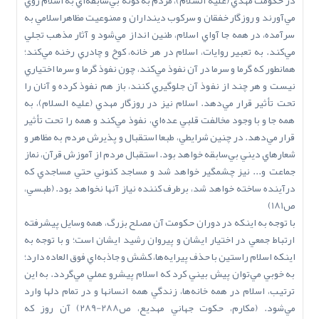
در حکومت مهدي (عليه السلام)، مردم به گونه بي‌سابقه‌اي به اسلام روي
مي‌آورند و روزگار خفقان و سرکوب دينداران و ممنوعيت مظاهراسلامي به
سرآمده، در همه جا آواي اسلام، طنين انداز مي‌شود و آثار مذهب تجلي
مي‌کند. به تعبير روايات، اسلام در هر خانه، کوخ و چادري رخنه مي‌کند؛
همانطور که گرما و سرما در آن نفوذ مي‌کند، چون نفوذ گرما و سرما اختياري
نيست و هر چند از نفوذ آن جلوگيري کنند، باز هم نفوذ کرده و آنان را
تحت تأثير قرار مي‌دهد. اسلام نيز در روزگار مهدي (عليه السلام)، به
همه جا و با وجود مخالفت قلبي عده‌اي، نفوذ مي‌کند و همه را تحت تأثير
قرار مي‌دهد. در چنين شرايطي، طبعا استقبال و پذيرش مردم به مظاهر و
شعارهاي ديني بي‌سابقه خواهد بود. استقبال مردم از آموزش قرآن، نماز
جماعت و... نيز چشمگير خواهد شد و مساجد کنوني حتي مساجدي که
درآينده ساخته خواهد شد، برطرف کننده نياز آنها نخواهد بود. (طبسي،
ص181)
با توجه به اينکه در دوران حکومت آن مصلح بزرگ، همه وسايل پيشرفته
ارتباط جمعي در اختيار ايشان و پيروان رشيد ايشان است؛ و با توجه به
اينکه اسلام راستين با حذف پيرايه‌ها، کشش و جاذبه‌اي فوق العاده دارد؛
به خوبي مي‌توان پيش بيني کرد که اسلام پيشرو عملي مي‌گردد. به اين
ترتيب، اسلام در همه خانه‌ها، زندگي همه انسانها و در تمام دلها وارد
مي‌شود. (مکارم، حکوت جهاني مهديع، ص288-289) آن روز که