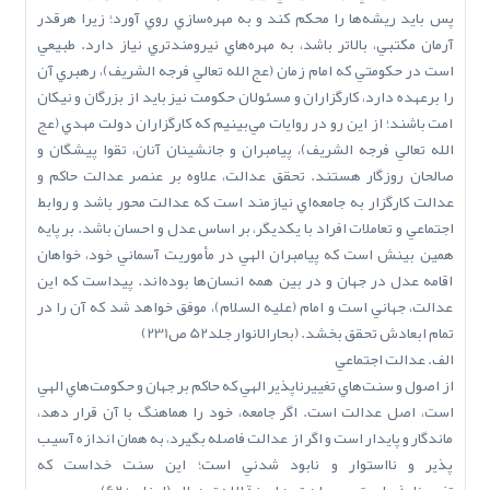
پس بايد ريشه‌ها را محکم کند و به مهره‌سازي روي آورد؛ زيرا هرقدر
آرمان مکتبي، بالاتر باشد، به مهره‌هاي نيرومندتري نياز دارد. طبيعي
است در حکومتي که امام زمان (عج ‌الله‌ تعالي‌ فرجه ‌الشريف)، رهبري آن
را برعهده دارد، کارگزاران و مسئولان حکومت نيز بايد از بزرگان و نيکان
امت باشند؛ از اين رو در روايات مي‌بينيم که کارگزاران دولت مهدي (عج
‌الله‌ تعالي‌ فرجه ‌الشريف)، پيامبران و جانشينان آنان، تقوا پيشگان و
صالحان روزگار هستند. تحقق عدالت، علاوه بر عنصر عدالت حاکم و
عدالت کارگزار به جامعه‌اي نيازمند است که عدالت محور باشد و روابط
اجتماعي و تعاملات افراد با يکديگر، بر اساس عدل و احسان باشد. بر پايه
همين بينش است که پيامبران الهي در مأموريت آسماني خود، خواهان
اقامه عدل در جهان و در بين همه انسان‌ها بوده‌اند. پيداست که اين
عدالت، جهاني است و امام (عليه السلام)، موفق خواهد شد که آن را در
تمام ابعادش تحقق بخشد. (بحارالانوار جلد52 ص231)
الف. عدالت اجتماعي
از اصول و سنت‌هاي تغييرناپذير الهي که حاکم بر جهان و حکومت‌هاي الهي
است، اصل عدالت است. اگر جامعه، خود را هماهنگ با آن قرار دهد،
ماندگار و پايدار است و اگر از عدالت فاصله بگيرد، به همان اندازه آسيب
پذير و نااستوار و نابود شدني است؛ اين سنت خداست که