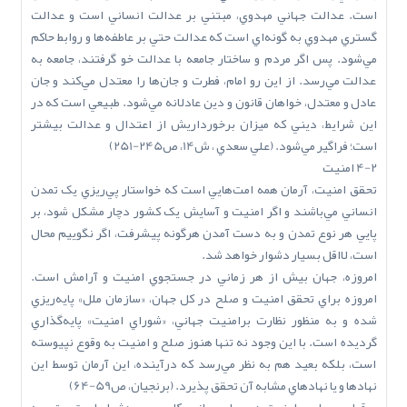
است. عدالت جهاني مهدوي، مبتني بر عدالت انساني است و عدالت
گستري مهدوي به گونه‌اي است که عدالت حتي بر عاطفه‌ها و روابط حاکم
مي‌شود. پس اگر مردم و ساختار جامعه با عدالت خو گرفتند، جامعه به
عدالت مي‌رسد. از اين رو امام، فطرت و جان‌ها را معتدل مي‌کند و جان
عادل و معتدل، خواهان قانون و دين عادلانه مي‌شود. طبيعي است که در
اين شرايط، ديني که ميزان برخورداريش از اعتدال و عدالت بيشتر
است؛ فراگير مي‌شود. (علي سعدي ، ش14، ص245-251)
4-2 امنيت
تحقق امنيت، آرمان همه امت‌هايي است که خواستار پي‌ريزي يک تمدن
انساني مي‌باشند و اگر امنيت و آسايش يک کشور دچار مشکل شود، بر
پايي هر نوع تمدن و به دست آمدن هرگونه پيشرفت، اگر نگوييم محال
است، لااقل بسيار دشوار خواهد شد.
امروزه، جهان بيش از هر زماني در جستجوي امنيت و آرامش است.
امروزه براي تحقق امنيت و صلح در کل جهان، «سازمان ملل» پايه‌ريزي
شده و به منظور نظارت برامنيت جهاني، «شوراي امنيت» پايه‌گذاري
گرديده است. با اين وجود نه تنها هنوز صلح و امنيت به وقوع نپيوسته
است، بلکه بعيد هم به نظر مي‌رسد که درآينده، اين آرمان توسط اين
نهادها و يا نهادهاي مشابه آن تحقق پذيرد. (برنجيان، ص59-64)