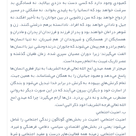
کمبودي وجود دارد که کسي دست به دزدي بيالايد، نه فسادگري بد
سرشت خواهد بود که انسانها را به پليدي بخواند، نه مشکلي در مسير
ازدواج خواهد بود که سن زناشويي در بين جوانان را به تأخير افکند، نه
جهل و ناداني خواهد بود که افراد، نادانسته برهم درشتي کنند. زن و
شوهر در امان خواهند بود و پدر از فرزند و فرزندان از پدران و مادران و
همسايگان از همسايگان و شهروندان از هم شهريان. نه تنها انسان‌ها
باهم برادر و هم پيمان مي‌شوند که جانوران درنده وحشي نيز با انسان‌ها
الفت مي‌گيرند؛ زيرا دوران عصيان سپري شده، زمان طغيان گذشته و
عصر تاريک غيبت به اتمام رسيده است.
مهم‌تر از همه، مهدي (عج ‌الله‌ تعالي‌ فرجه ‌الشريف) به نياز فطري انسان‌ها
پاسخ مي‌دهد و معبود جهانيان را به همگان مي‌شناساند، به همين جهت،
تمام کرنش‌هاي بيهوده، به کرنش در برابر خدا تبديل مي‌شود و بندگان
از اسارت خود و ديگران بيرون مي‌آيند که در اين صورت ديگر نه رواني
مضطرب مي‌ماند و نه دلي پردرد. دل‌ها آرام مي‌گيرد؛ چرا که مهدي (عج
‌الله‌ تعالي‌ فرجه ‌الشريف) خود ذکر الهي است.
ب. امنيت اجتماعي
امنيت اجتماعي، امنيت در بخش‌هاي گوناگون زندگي اجتماعي را شامل
مي‌شود؛ يعني در بخش‌هاي اقتصادي، سياسي، دفاعي، فرهنگي و غيره.
امنيت اجتماعي، زمينه همه فعاليت‌هاي درست و مفيد اجتماعي و شرط