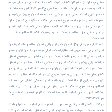
يعني چندان از مشرکان کشته شوند که ديگر فتنه‌اي در ميان مردم
نباشد و همه دين براي خدا باشد. (مجلسي، ج2، ص304) اين وعده تخلف
ناپذير الهي است؛ يعني دين مرضي او بر همه اديان پيروز مي‌شود و
ظفرمندانه بر عالم و آدم، فروغ توحيد‌ مي‌افکند، به گونه‌اي که فرزندان
آدم، ديني جز دين واحد نداشته باشند، همان ديني که پسند او باشد و
چنين ديني جز اسلام نيست. «...و رضيت لکم الاسلام دينا.....)
(مائده/3)
آيه اظهار دين حق برکل اديان، خبر از جهاني شدن اسلام و عالمگيرشدن
اين آيين مي‌دهد، چون آيه مطلق است، دليلي بر محدود کردن آن در عصر
پيامبر (صلي ‌الله‌ عليه‌ و آله) نيست. در حال حاضر اين موضوع تحقق
نيافته، ولي روشن است که اين وعده حتمي خدا تدريجا در حال تحقق
است. سرعت پيشرفت اسلام در جهان و به رسميت شناختن اين آيين در
کشورهاي مختلف اروپايي و نفوذ سريع آن در آمريکا، آفريقا و...، اسلام
آوردن بسياري از دانشمندان و مانند اينها؛ همگي نشان مي‌دهد که
اسلام، رو به سوي عالمگير شدن پيش مي‌رود. طبق روايات اين برنامه
هنگام ظهور مهدي (عليه السلام) است. (مکارم، تفسير نمونه، ج7،
ص372-373)
درکتاب اکمال الدين شيخ صدوق، از امام صادق (عليه السلام) روايت
شده: «به خدا سوگند هنوز محتواي اين آيه تحقق نيافته است و تنها