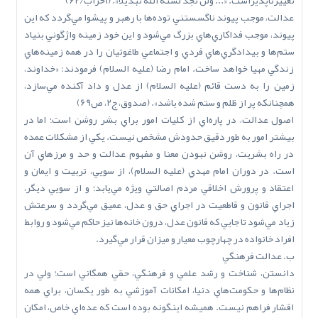
تغييرناپذيراست. «... ولن تجد لسنة الله تبديلا». (احزاب/62)
عدالت، موجب پيوند ناگسستني توده‌ها با رهبر و پيشوا مي‌گردد که اين
پيوند، موجب فداکاري‌هاي بزرگ مي‌شود و اين خود زمينه واژگوني بنياد
ستم‌ها و بيدادگري‌هاي فردي و اجتماعي طاغوتيان را در همه زمينه‌هاي
زندگي مهيا خواهد ساخت. امام رضا (عليه السلام) فرمودند: «خداوند،
زمين را به دست قائم (عليه السلام) از عدل و داد آکنده مي‌سازد،
همچنانکه پر از ظلم و ستم شده باشد». (صدوق، ج2، ص69)
اصول عدالت، در پاره‌اي از کليات امور براي بشر روشن است؛ اما در
بيشتر امور به طور دقيق حدودش مشخص نيست. يکي از مشکلات عمده
در راه بشريت، روشن نبودن معنا و مفهوم عدالت و حد و مرزهاي آن
است. در دوران امام مهدي (عليه السلام)، از سويي، تربيت و ايمان و
اعتقاد و پرورش اخلاقي مردم اصالتي ويژه مي‌يابد؛ و از سويي ديگر،
اجراي قانون و قاطعيت در اجراي حق و عدل، عميق مي‌گردد و سرعتش
زياد مي‌شود تا جايي که قانون عدل، درون خانه‌ها نيز حاکم مي‌شود و روابط
افراد خانواده در چهارچوب معيار و ميزان قرار مي‌گيرد.
ب. عدالت فرهنگي
دانستن، شناخت و رشد علمي و فرهنگي، حقي همگاني است؛ ولي در
نظام‌ها و حکومت‌هاي دنيا، امکانات آموزشي به طور يکسان، براي همه
اقشار فراهم نيست. هميشه اينگونه بوده است که عده‌اي خاص، امکان