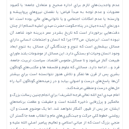
عدم واجديت‌هاي لازم براي اداره صحيح و متعادل جامعه؛ يا کمبود
معنويات و عدم توجه به مبدأ فياض؛ يا نقصان نيروهاي پرواپيشه و
وارسته؛ يا عدم امکانات اجتماعي و يا ناتواني‌هاي مالي بوده است. اما
دورنماي آينده جهان در پناه حکومت حضرت مهدي (عليه السلام) از چنان
دقت‌هايي برخوردار است که تاريخ بشردر عمر ديرينه خود شاهد آن
نبوده است. (برنجيان، ص34) چرا که انسان و اجتماعات انساني داراي
مسائل بيشماري است که تنوع و چندگانگي آن مسائل، به تنوع ابعاد
وجود انسان وحيات او بستگي دارد. اين مسائل از موضوعات بلند ماوراي
طبيعت آغاز مي‌شود و تا مسائل ملموس اقتصاد، سياست، تربيت، جامعه،
فرد و... ادامه دارد. مسائلي که علوم و فلسفه ها و مکتب‌هاي گوناگون
بشري پس از قرن ها تفکر و تلاش هنوز نتوانسته است براي بيشتر
آن‌ها، پاسخ‌هاي درست و اصولي بيابد و در زمينه‌هاي گوناگون آنها، راه
حل‌هاي درست و منطقي عرضه کند.
امام مهدي (عج ‌الله‌ تعالي‌ فرجه ‌الشريف) براي انجام چنين رسالت بزرگ و
عالمگير و پرژرفايي ذخيره گشته است و حقيقت و عظمت برنامه‌هاي
ايشان، جز پس از ظهور، آشکار نخواهد شد. اما يک موضوع هست و آن،
روشني خطوط کلي حرکت و جهت‌گيري‌هاي عام و انقلابِ همه جا گستر آن
منجي بزرگ است که از مباني اسلامي و تعاليم پيامبر (صلي ‌الله‌ عليه‌ و