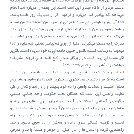
السلام) اين آيه را خواند و فرمود: «به خدا آنها شيعه مايند که خداوند به
دست مردي از ما که مهدي اين امت است، اين وعده را درباره آنها انجام
مي‌دهد، که پيامبر خدا درباره او فرمود: اگر از دنيا يک روز مانده باشد،
خدا آن روز را طولاني مي‌سازد تا مردي از عترت من که هم نام من است،
زمامدار شود و زمين را بعد از اينکه پر ازظلم و جور شده، پر از عدل و داد
مي‌کند.» اين آيه آنها را مژده مي‌دهد که خليفه مي‌شوند و در تمام بلاد
قدرت را به دست مي‌گيرند. دنيا از روزي که پيامبر (صلي ‌الله‌ عليه‌ و آله)
مبعوث به رسالت گشته تاکنون چنين جامعه‌اي به خود نديده است، ناگزير
اگر مصداقي پيدا کند، در روزگار مهدي (عج ‌الله‌ تعالي‌ فرجه ‌الشريف)
خواهد بود. (طبرسي، ج7، ص239-240)
اسلام بر پايه يک نياز فطري بشر و با استدلال حکيمانه، بر اين اعتقاد
است که اگر قرار باشد جامعه بشري به بهترين شيوه اداره شود و بشر روح
صلح، امنيت و سعادت واقعي را به خود ببيند و راه رشد و کمال را طي
نمايد؛ راهش اين است که همگان تحت حکومت واحد جهاني، مبتني
برقوانين آسماني اسلام در آيند. پيامبران الهي، عاليترين راه و
مطمئن‌ترين روش را براي رسيدن به اين آرزو در رسيدن بشر به بينش و
عقيده واحد ارئه کرده‌اند. به همين سبب، خود و پيروانشان را در راه
تعليم و تزکيه انساني سوق داده و همگان را به سوي معبود واحد،
راهنمايي کرده و انسان‌ها را در اصل، از جوهر و منشأ واحدي معرفي