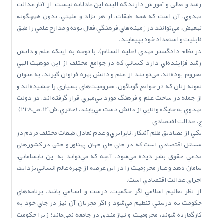
رشد و تعالي و آموزش دارند که البته اين عادلانه نيست. از آثار عدالت
مهدوي، آن است که همه طبقات، از هر نژاد و مليتي، بدون هيچگونه
تبعيض، مي‌توانند در زمينه‌هاي فرهنگي فعال بوده و مدارج علمي را طبق
قابليت و استعداد خود بپيمايند.
در نظام دادگستر مهدي (عليه السلام)، با توجه به اينکه علم و دانش
رشد فزاينده‌اي دارد، کساني که در جوامع مختلف از اين موهبت الهي
محروم بوده‌اند، مي‌توانند از علم و دانش بهره فراوان گيرند. به عنوان
نمونه زنان که در جوامع گوناگون، محروميت‌هاي بسياري را چشيده‌اند و
از جمله در ساحت علم و فرهنگ مورد بي‌مهري قرار گرفته‌اند، در دولت
مهدوي به جايگاه والايي از دانش دست مي‌يابند. (حائري، ش14، ص228)
ج. عدالت اقتصادي
يکي از مصاديق ظلم آشکار، نابرابري و عدم تعادل طبقات مختلف مردم در
مسائل اقتصادي است که در جاي جاي جهان پهناور و حتي در کشورهاي
مدعي حقوق بشر ديده مي‌شود. آنچه که مي‌تواند به اين نابساماني،
سامان دهد و غبار محروميت را در اين عرصه از چهره عالم انساني بزدايد،
اجراي عدالت اقتصادي است.
از نظر تعاليم اسلامي اگر حاکميت، درست و اسلامي باشد، برنامه‌هاي
حکومت به درستي تنظيم مي‌شود و اگر مجريان آن نيز در جاي خود به
کارگمارده شوند، محروميت و نيازمندي در جامعه نمي‌ماند؛ زيرا حکومت