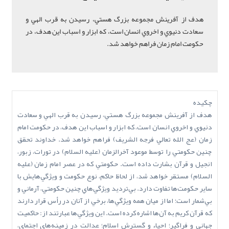
هدف از آفرينش مجموعه بزرگ هستي، رسيدن به قرب الهي و
سعادت دنيوي و اخروي انسان است، که ابزار و اسباب اين هدف، در
حکومت امام زمان فراهم خواهد شد.
چكيده
هدف از آفرينش مجموعه بزرگ هستي، رسيدن به قرب الهي و سعادت
دنيوي و اخروي انسان است، که ابزار و اسباب اين هدف، در حکومت امام
زمان (عج ‌الله‌ تعالي‌ فرجه ‌الشريف) فراهم خواهد شد. خداوند تحقق
چنين حکومتي را توسط موعود آخرالزمان (عليه السلام) در تورات، زبور،
انجيل و قرآن بشارت داده است. حکومتي که در عصر امام زمان (عليه
السلام) مستقر خواهد شد، از لحاظ حاکم، نوع حکومت و ويژگي‌هايش با
ساير حکومت‌ها تفاوت دارد. بي‌ترديد ويژگي‌هاي چنين حکومتي، آرماني و
بي‌شمار است؛ اما از ميان همه ويژگي‌ها، برخي از آنان در رأس قرار دارند
که قرآن کريم به آن‌ها اشاره کرده است. اين ويژگي‌ها عبارتند از: حاکميت
جهاني و فراگير؛ احياء و گسترش اسلام؛ عدالت در زمينه‌هاي اجتماي،