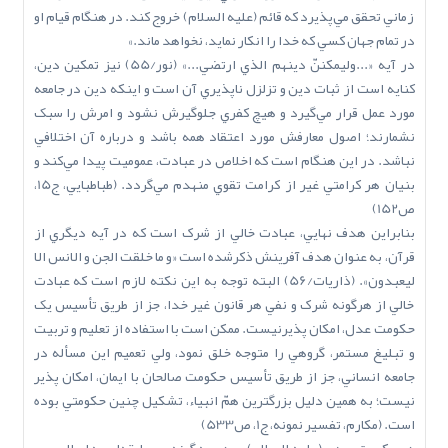
زماني تحقق مي‌پذيرد که قائم (عليه السلام) خروج کند. در هنگام قيام او
در تمام جهان کسي که خدا را انکار نمايد، نخواهد ماند.»
در آيه «...وليمکننّ دينهم الذي ارتضي...» (نور/55) نيز تمکين دين،
کنايه است از ثبات دين و تزلزل ناپذيري آن است و اينکه دين در جامعه
مورد عمل قرار مي‌گيرد و هيچ کفري جلوگيرش نشود و امرش را سبک
نشمارند؛ اصول معارفش مورد اعتقاد همه باشد و درباره آن اختلافي
نباشد. در اين هنگام است که اخلاص در عبادت، عموميت پيدا مي‌کند و
بنيان هر کرامتي غير از کرامت تقوي منهدم مي‌گردد. (طباطبايي، ج15،
ص152)
بنابراين هدف نهايي، عبادت خالي از شرک است که در آيه ديگري از
قرآن، به عنوان هدف آفرينش ذکرشده است «و ما خلقت الجن و الانس الا
ليعبدون». (ذاريات/56) البته توجه به اين نکته لازم است که عبادت
خالي از هرگونه شرک و نفي هر قانون غير خدا، جز از طريق تأسيس يک
حکومت عدل، امکان پذيرنيست. ممکن است با استفاده از تعليم و تربيت
و تبليغ مستمر، گروهي را متوجه خلق نمود، ولي تعميم اين مسأله در
جامعه انساني، جز از طريق تأسيس حکومت صالحان با ايمان، امکان پذير
نيست؛ به همين دليل بزرگترين همّ انبياء، تشکيل چنين حکومتي بوده
است. (مکارم، تفسير نمونه، ج1، ص533)