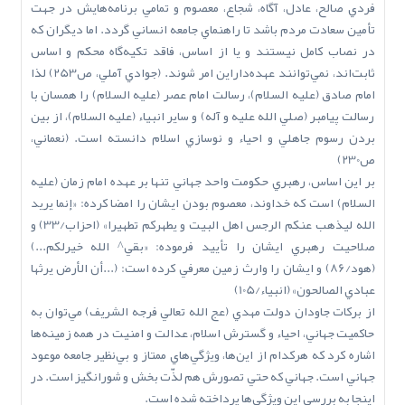
فردي صالح، عادل، آگاه، شجاع، معصوم و تمامي برنامه‌هايش در جهت
تأمين سعادت مردم باشد تا راهنماي جامعه انساني گردد. اما ديگران که
در نصاب کامل نيستند و يا از اساس، فاقد تکيه‌گاه محکم و اساس
ثابت‌اند، نمي‌توانند عهده‌داراين امر شوند. (جوادي آملي، ص253) لذا
امام صادق (عليه السلام)، رسالت امام عصر (عليه السلام) را همسان با
رسالت پيامبر (صلي ‌الله‌ عليه‌ و آله) و ساير انبياء (عليه السلام)، از بين
بردن رسوم جاهلي و احياء و نوسازي اسلام دانسته است. (نعماني،
ص230)
بر اين اساس، رهبري حکومت واحد جهاني تنها بر عهده امام زمان (عليه
السلام) است که خداوند، معصوم بودن ايشان را امضا کرده: «إنما يريد
الله ليذهب عنکم الرجس اهل البيت و يطهرکم تطهيرا» (احزاب/33) و
صلاحيت رهبري ايشان را تأييد فرموده: «بقي^ الله خيرلکم...)
(هود/86) و ايشان را وارث زمين معرفي کرده است: (...أن الأرض يرثها
عبادي الصالحون» (انبياء/105)
از برکات جاودان دولت مهدي (عج ‌الله‌ تعالي‌ فرجه ‌الشريف) مي‌توان به
حاکميت جهاني، احياء و گسترش اسلام، عدالت و امنيت در همه زمينه‌ها
اشاره کرد که هرکدام از اين‌ها، ويژگي‌هاي ممتاز و بي‌نظير جامعه موعود
جهاني است. جهاني که حتي تصورش هم لذّت بخش و شورانگيز است. در
اينجا به بررسي اين ويژگي‌ها پرداخته شده است.