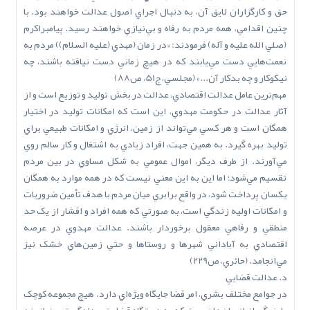
حق و کارگزاران لايق آن، به دنبال اجراي اصول عدالت خواهند بود. با
چنين اقدامي، همه مردم به رفاه و بي‌نيازي خواهند رسيد. پيامبراکرم
(صلي ‌الله‌ عليه‌ و آله) فرمودند: «در زمان (مهدي (عليه السلام)) مردم به
نعمت‌هايي دست مي‌يابند که در هيچ زماني دست نيافته باشند، چه
نيکوکار و چه بدکار آن...» (مجلسي، ج51، ص88)
مهم‌ترين عامل عدالت اقتصادي، عدالت در بخش توليد و توزيع است و از
آثار عدالت در حکومت مهدوي، اين است که امکانات توليد در اختيار
همگان است و هر کسي مي‌تواند از زمين، انرژي و امکانات طبيعي براي
توليد بهره گيرد. به همين جهت، افراد زيادي به اشتغال و کار سالم روي
مي‌آورند. از طرف ديگر، اموال عمومي به شکل مساوي در بين مردم
تقسيم مي‌شود؛ اما اين به اين معني نيست که در همه موارد به همگان
يکسان پرداخت شود، در واقع برابري ميان مردم با هدف تأمين ضروريات
و امکانات اوليه زندگي است، به صورتي که همه افراد و اقشار از يک حد
منطقي و رفاهي معقول برخوردار باشند. عدالت مهدوي در عرصه
اقتصادي به آباداني شهرها و روستاها و حتي زمين‌هاي خشک نيز
مي‌انجامد. (حائري، ص229)
د. عدالت قضايي
در جوامع مختلف بشري، امر قضا جايگاه ويژه‌اي دارد. هيچ مجموعه کوچک