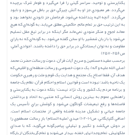
يکتاپرستي و توحيد، سراسر گيتي را فرا مي‌گيرد و طومار شرک برچيده
مي‌گردد، هر معبودي جز او به آتش چيرگي حق بر باطل مي‌سوزد و نابود
مي‌گردد. آنچه الهه پنداشته مي‌شود، فرجامش جز نابودي نخواهد بود و
به اين ترتيب حق بر تمام عالم، حاکميتي مطلق مي‌يابد، به گونه‌اي که هيچ
معاند لجوج و منکر عنودي نمي‌ماند مگر اينکه در برابر تيغ عقل تسليم
مي‌شود يا با زبان شمشير با او سخن گفته مي‌شود، به گونه‌اي که نه ياراي
مقاومت و نه توان ايستادگي در برابر حق را داشته باشند. (جوادي آملي،
ص256-257)
برحسب عقيده مسلمين و صريح آيات قرآن، دعوت و رسالت حضرت محمد
(صلي ‌الله‌ عليه‌ و آله)، يک دعوت خصوصي و رسالت منطقه‌اي و اقليمي که
هدف آن، فقط اصلاح يک مجتمع و هدايت يک قوم و ملت و رهبري حکومت
يک ناحيه باشد؛ نبوده است و قوانين اسلام و احکام قرآن، نظام يک جامعه
و برنامه مردم يک کشور و يک نژاد نيست؛ بلکه دعوت به يکتاپرستي و
راهنمايي عموم به بهترين روش اِنساني که منتهي به اتحاد و برداشتن
فاصله‌ها و رفع تبعيضات گوناگون مي‌شود و کوشش براي تأسيس يک
جامعه جهاني و تشکيل مدينه فاضله واقعي از مختصات اسلام است.
(صافي گلپايگاني، ص101-102) مهدي (عليه السلام) بارِ رِسالت مصطفوي را
بر دوش مي‌کشد و تکبير و تهليلي پيامبرگونه مي‌گويد، که با صداي
ملکوتيش، تمام وجدانهاي خفته، بيدار مي‌شوند و تمام گريختگان ازبارگاه