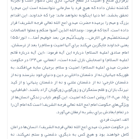
برقراري صلح و امنيت در سطح جهاني، کاري بس دشوار است و تجربه
گذشته نشان داده که هيچ فرد يا سازماني نتوانسته است اين مهم را
تحقق بخشد. اما دنيا اينگونه نخواهد ماند؛ چرا که خداوند، اين اقدام
بزرگ و مهم را برعهده حضرت مهدي (عج ‌الله‌ تعالي‌ فرجه ‌الشريف) قرار
داده است، آنجا که فرمود: «وعدالله الذين آمنوا منكم و عملوا الصالحات
ليستخلفنَّهم في الارض... وليبدّلنَّهم من بعد خوفهم أمنا...» (نور/55)
يعنى خداوند جايگزين مي‌کند براي آنها امنيت و سلام را بعد از ترسشان.
امام صادق (عليه السلام) درباره اين آيه فرمود: «اين آيه درباره قائم
(عليه السلام) و اصحابش نازل شده است». (نعماني، ص34) در حکومت
حضرت مهدي (عليه السلام)، امنيت و سلام، برجهان سايه مي‌افکند، به
طوريکه جهانيان نه از دشمنان داخلي بر دين و دنياي خود بترسند و نه از
دشمنان خارجي؛ نه از دشمنان علني و نه از دشمنان پنهاني؛ و از کيد
نيرنگ بازان و ظلم ستمگران و زورگويي زورگويان آزاد باشند. (طباطبايي،
ج15، ص208) روشن است که امنيت، اين گوهر ناياب زندگي انسان‌ها از
ويژگي‌هاي حکومت امام (عج ‌الله‌ تعالي‌ فرجه ‌الشريف) است که امام آن را
در تمام ابعادش براي بشر به ارمغان مي‌آورد.
الف. امنيت فردي
در حکومت حضرت مهدي (عج ‌الله‌ تعالي‌ فرجه ‌الشريف)، انسان‌ها در امان
کامل خواهند بود و هيچ کس به ديگري، دشمني و ستم نمي‌کند، نه