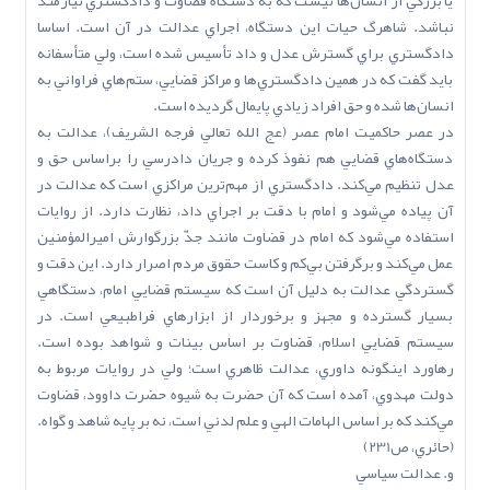
يا بزرگي از انسان‌ها نيست که به دستگاه قضاوت و دادگستري نيازمند
نباشد. شاهرگ حيات اين دستگاه، اجراي عدالت در آن است. اساسا
دادگستري براي گسترش عدل و داد تأسيس شده است، ولي متأسفانه
بايد گفت که در همين دادگستري‌ها و مراکز قضايي، ستم‌هاي فراواني به
انسان‌ها شده و حق افراد زيادي پايمال گرديده است.
در عصر حاکميت امام عصر (عج ‌الله‌ تعالي‌ فرجه ‌الشريف)، عدالت به
دستگاه‌هاي قضايي هم نفوذ کرده و جريان دادرسي را براساس حق و
عدل تنظيم مي‌کند. دادگستري از مهم‌ترين مراکزي است که عدالت در
آن پياده مي‌شود و امام با دقت بر اجراي داد، نظارت دارد. از روايات
استفاده مي‌شود که امام در قضاوت مانند جدّ بزرگوارش اميرالمؤمنين
عمل مي‌کند و برگرفتن بي‌کم و کاست حقوق مردم اصرار دارد. اين دقت و
گستردگي عدالت به دليل آن است که سيستم قضايي امام، دستگاهي
بسيار گسترده و مجهز و برخوردار از ابزارهاي فراطبيعي است. در
سيستم قضايي اسلام، قضاوت بر اساس بينات و شواهد بوده است.
رهاورد اينگونه داوري، عدالت ظاهري است؛ ولي در روايات مربوط به
دولت مهدوي، آمده است که آن حضرت به شيوه حضرت داوود، قضاوت
مي‌کند که بر اساس الهامات الهي و علم لدني است، نه بر پايه شاهد و گواه.
(حائري، ص231)
و. عدالت سياسي