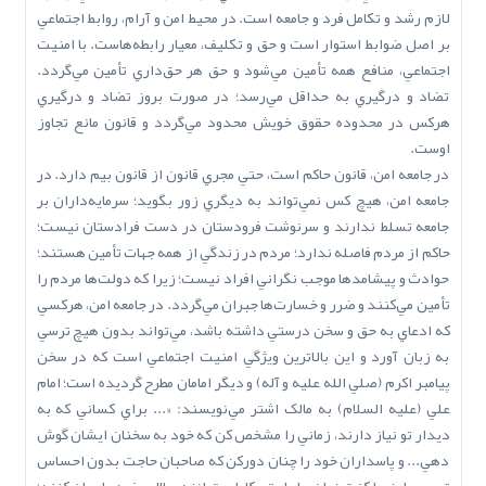
لازم رشد و تکامل فرد و جامعه است. در محيط امن و آرام، روابط اجتماعي
بر اصل ضوابط استوار است و حق و تکليف، معيار رابطه‌هاست. با امنيت
اجتماعي، منافع همه تأمين مي‌شود و حق هر حق‌داري تأمين مي‌گردد.
تضاد و درگيري به حداقل مي‌رسد؛ در صورت بروز تضاد و درگيري
هرکس در محدوده حقوق خويش محدود مي‌گردد و قانون مانع تجاوز
اوست.
در جامعه امن، قانون حاکم است، حتي مجري قانون از قانون بيم دارد. در
جامعه امن، هيچ کس نمي‌تواند به ديگري زور بگويد؛ سرمايه‌داران بر
جامعه تسلط ندارند و سرنوشت فرودستان در دست فرادستان نيست؛
حاکم از مردم فاصله ندارد؛ مردم در زندگي از همه جهات تأمين هستند؛
حوادث و پيشامدها موجب نگراني افراد نيست؛ زيرا که دولت‌ها مردم را
تأمين مي‌کنند و ضرر و خسارت‌ها جبران مي‌گردد. در جامعه امن، هرکسي
که ادعاي به حق و سخن درستي داشته باشد، مي‌تواند بدون هيچ ترسي
به زبان آورد و اين بالاترين ويژگي امنيت اجتماعي است که در سخن
پيامبر اکرم (صلي ‌الله‌ عليه‌ و آله) و ديگر امامان مطرح گرديده است؛ امام
علي (عليه السلام) به مالک اشتر مي‌نويسند: «... براي کساني که به
ديدار تو نياز دارند، زماني را مشخص کن که خود به سخنان ايشان گوش
دهي... و پاسداران خود را چنان دورکن که صاحبان حاجت بدون احساس