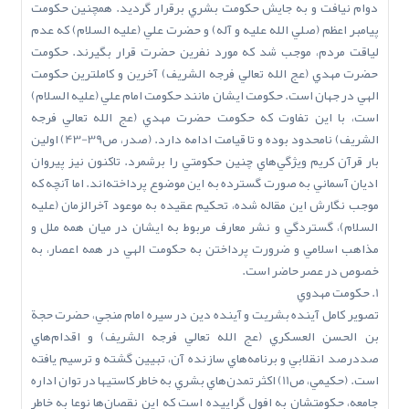
دوام نيافت و به جايش حکومت بشري برقرار گرديد. همچنين حکومت
پيامبر اعظم (صلي ‌الله‌ عليه‌ و آله) و حضرت علي (عليه السلام) که عدم
لياقت مردم، موجب شد که مورد نفرين حضرت قرار بگيرند. حکومت
حضرت مهدي (عج ‌الله‌ تعالي‌ فرجه ‌الشريف) آخرين و کاملترين حکومت
الهي در جهان است. حکومت ايشان مانند حکومت امام علي (عليه السلام)
است، با اين تفاوت که حکومت حضرت مهدي (عج ‌الله‌ تعالي‌ فرجه
‌الشريف) نامحدود بوده و تا قيامت ادامه دارد. (صدر، ص39-43) اولين
بار قرآن کريم ويژگي‌هاي چنين حکومتي را برشمرد. تاکنون نيز پيروان
اديان آسماني به صورت گسترده به اين موضوع پرداخته‌اند. اما آنچه که
موجب نگارش اين مقاله شده، تحکيم عقيده به موعود آخرالزمان (عليه
السلام)، گستردگي و نشر معارف مربوط به ايشان در ميان همه ملل و
مذاهب اسلامي و ضرورت پرداختن به حکومت الهي در همه اعصار، به
خصوص در عصر حاضر است.
1. حکومت مهدوي
تصوير کامل آينده بشريت و آينده دين در سيره امام منجي، حضرت حجة
بن الحسن العسکري (عج ‌الله‌ تعالي‌ فرجه ‌الشريف) و اقدام‌هاي
صددرصد انقلابي و برنامه‌هاي سازنده آن، تبيين گشته و ترسيم يافته
است. (حکيمي، ص11) اکثر تمدن‌هاي بشري به خاطر کاستيها در توان اداره
جامعه، حکومتشان به افول گراييده است که اين نقصان‌ها نوعا به خاطر