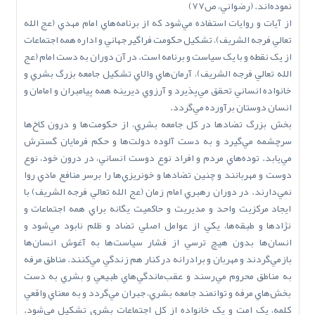
نموده‌اند. (رضواني، ص77)
از آيات و روايات استفاده مي‌شود که از برنامه‌هاي امام مهدي (عج ‌الله‌
تعالي‌ فرجه ‌الشريف)، تشکيل حکومت فراگير جهاني و اداره همه اجتماعات
از يک نقطه و با يک سياست و برنامه است. در آن دوران به دست امام (عج
‌الله‌ تعالي‌ فرجه ‌الشريف)، آرمان‌هاي والاي تشکيل جامعه بزرگ بشري و
خانواده انساني تحقق مي‌پذيرد و آرزوي ديرينه همه پيامبران و امامان و
انسان دوستان برآورده مي‌گردد.
بخش بزرگ تضادها در کل جامعه بشري، از حکومت‌ها و درون کاخ‌ها
سرچشمه مي‌گيرد و به دست آلوده دولت‌ها و حکم فرمايان گسترش
مي‌يابد. توده‌هاي مردم و افراد نوع دوست انساني، در درون خود، نوع
دوست و مهربانند و چنين تضادها و خونريزي‌ها را برسر منافع مادي روا
نمي‌دارند. در دوران رهبري امام زمان (عج ‌الله‌ تعالي‌ فرجه ‌الشريف) با
ايجاد مرکزيت واحد و مديريت و حاکميت يگانه براي همه اجتماعات و
نژادها و طبقه‌ها، يکي از عوامل اصلي تضاد و ظلم نابود مي‌شود و
انسان‌ها بدون هيچ ترسي از فشار سياست‌ها به آغوش انسان‌ها
بازمي‌گردند و مهربان و برادرانه در کنار هم زندگي مي‌کنند. مناطق مرفه
به مناطق محروم مي‌رسند و عقب‌ماندگي‌هاي طبيعي و بشري به دست
بخش‌هاي مرفه و توانمند جامعه بشري، جبران مي‌گردد و به معناي واقعي
کلمه، يک امت و يک خانواده از کل اجتماعات بشري تشکيل مي‌شود.