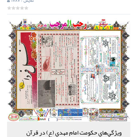
: نمایش
1787
ويژگي‌هاي حکومت امام مهدي (ع) در قرآن