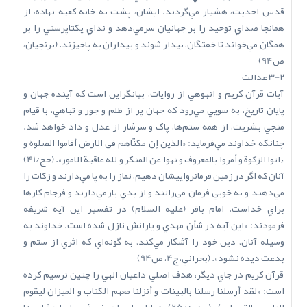
قدس احديت، هشيار مي‌گردند. ايشان، پشت به خانه کعبه نهاده، از
همانجا صداي توحيد را بر جهانيان سرمي‌دهد و نداي يکتاپرستي را بر
همگان مي‌خواند تا خفتگان، بيدار شوند و بيداران به پاخيزند. (برنجيان،
ص94)
3-2 عدالت
آيات قرآن کريم و انبوهي از روايات، بيانگراين است که آينده جهان و
پايان تاريخ، به سويي مي‌رود که جهان پر از ظلم و جور و تباهي، با قيام
منجي بشريت، از همه ستم‌ها، پاک و سرشار از عدل و داد خواهد شد.
چنانکه خداوند مي‌فرمايد: «الذين إن مكنّاهم فى الارض أقاموا الصلوة و
ءاتوا الزكوة و أمروا بالمعروف و نهوا عن المنكر و لله عاقبة الامور». (حج/41)
آنان که اگر در زمين فرمانرواييشان دهيم، نماز را به پا مي‌دارند و زکات را
مي‌دهند و به خوبي فرمان مي‌رانند و از بدي بازمي‌دارند و فرجام کارها
براي خداست. امام باقر (عليه السلام) در تفسير اين آيه شريفه
فرمودند: «اين آيه در شأن مهدي و يارانش نازل شده است. خداوند به
وسيله آنان، دين خود را آشکار مي‌کند، به گونه‌اي که اثري از ستم و
بدعت ديده نشود». (بحراني، ج4، ص94)
قرآن کريم در جاي ديگر، هدف اصلي داعيان الهي را چنين ترسيم کرده
است: «لقد أرسلنا رسلنا بالبينات و أنزلنا معهم الكتاب و الميزان ليقوم