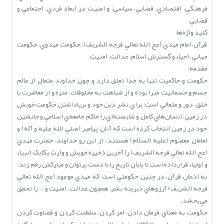
فرهنگي، اقتصادي، قضايي، سياسي؛ و امنيت در ابعاد فردي، اجتماعي و
قضايي.
کليد واژه‌ها
قرآن، امام مهدي (عج ‌الله‌ تعالي‌ فرجه ‌الشريف)، حکومت مهدوي، حکومت
جهاني، احياء و گسترش اسلام، عدالت، امنيت
مقدمه:
حکومت و حاکميت تنها به خدا تعلق دارد و چون خداوند متعال از عالم
جسم و جسمانيت مبرا بوده و از شباهت به مخلوقات، منزه و از معاشرت با
خلق، دور و متعالي است؛ براي نشر دين خود و برپاداشتن حکومت خويش
در زمين، انسان‌هاي کامل و شايسته‌اي را حاکم جامعه‌ي اسلامي و جانشين
خود در زمين انتخاب کرده است که آنان پيامبر (صلي ‌الله‌ عليه‌ و آله) و
امامان معصوم (عليه السلام) هستند. از اين رو خداوند، حضرت مهدي
(عج ‌الله‌ تعالي‌ فرجه ‌الشريف) را آخرين ذخيره خويش و وارث يکايک انبياء
و اولياء قرارداده است تا پايان تاريخ را با دست پرتوان و مبارکش رقم زند.
به اذعان قرآن، در چنين حکومتي است که مهدي موعود (عج ‌الله‌ تعالي‌
فرجه ‌الشريف) آرزوهاي ديرينه بشر، همچون عدالت، امنيت و... را تحقق
مي‌بخشد.
حکومت به معناي فرمان دادن، امر کردن، سلطنت کردن و قضاوت کردن