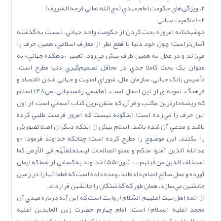
2. ويژگي‌هاي حکومت امام مهدي (عج ‌الله‌ تعالي‌ فرجه ‌الشريف)
1-2 حاکميت جهاني
خوشبختانه امروزه بحث کردن از حکومت واحد جهاني، نسبت به گذشته
آسان‌تراست؛ چون خود دنيا با قطع نظر از معارف اسلامي، همين حرف را
مي‌زند و در عمل به همين طرف پيش مي‌رود. تعبير «دهکده جهاني» به
عنوان يک بحث کاملا جدي در محافل تصميم‌گيري دنيا مطرح است.
تأسيس بانک جهاني، سازمان ملل، شوراي امنيت و جهاني شدن اقتصاد و
فرهنگ، نمونه‌اي از اين اعمال است. (هاشمي رفسنجاني، ص48) اسلام
که ريشه‌دارترين مکتب و قرآن که متقن‌ترين کتاب آسماني است، از اول
اين حرف را مي‌زده است؛ اينگونه نيست که امروز فرصت طلبي کرده
باشد و مدعي آن شده باشد. اسلام پيش از اينکه ديگران اصلا تصورش
را بکنند، اين موضوع را مطرح کرده است؛ چنانکه خداوند فرمود: «و
عدالله الذين آمنوا منکم و عملو الصالحات ليستخلفنَّهُم في الأرض كما
استخلف الذين من قبلهم...» (نور/55) خداوند به کساني از شما که ايمان
آورده و عمل صالح انجام داده‌اند، وعده داده است که قطعا آنها را در زمين
جانشين مي‌سازد، همان طور که گذشتگان را جانشين قرارداد.
از ائمه اهل بيت (عليهم السّلام) روايت است که اين آيه درباره مهدي آل
محمد (عليه السلام) است. امام چهارم حضرت زين العابدين (عليه