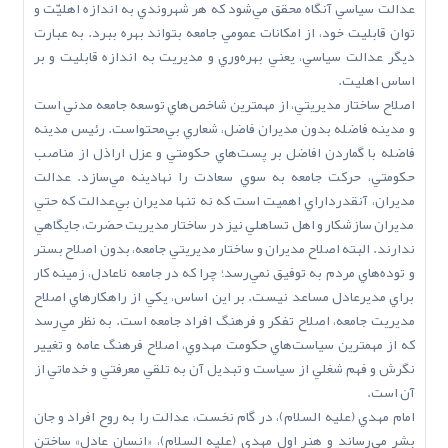
عدالت سياسي آنگاه محقق مي‌شود که هر شهروندي به اندازه اهليّت و
توان قابليت خود، از امکانات عمومي جامعه بتواند بهره ببرد. به عبارت
ديگر عدالت سياسي، يعني بهره‌وري و مديريت به اندازه قابليت و بر
اساس اهليت.
اصلاح ساختار مديريتي، از مهمترين شاخص‌هاي توسعه جامعه مدني است
و مدينه فاضله بدون مديران فاضل، شعاري بي‌محتواست. رئيس مدينه
فاضله با گماردن افاضل بر پست‌هاي حکومتي و عزل اراذل از مناصب
حکومتي، حرکت جامعه به سوي سعادت را نهادينه مي‌سازد. عدالت
مديران، آنقدرداراي اهميت است که نه تنها مديران بي‌عدالت که حتي
مديران سازشکار و اهل تساهلي نيز در ساختار مديريت حضرت، جايگاهي
ندارند. البته اصلاح مديران و ساختار مديريتي جامعه، بدون اصلاح بستر
و توده‌هاي مردم به توفيق نمي‌رسد؛ چرا که در جامعه ناعادل، زمينه کار
براي مديرعادل مساعد نيست. بر اين اساس، يکي از راهکارهاي اصلاح
مديريت جامعه، اصلاح تفکر و فرهنگ افراد جامعه است. به نظر مي‌رسد
که از مهمترين سياست‌هاي حکومت مهدوي، اصلاح فرهنگ عامه و تغيير
نگرش و فهم شغلي از سياست و تبديل آن به تلقي معرفتي و خدماتي از
آن است.
امام مهدي (عليه السلام)، در گام نخست، عدالت را به روح افراد و جان
بشر مي‌رساند و هنر اول مهدي (عليه السلام)، «انسان عادل» ساختن