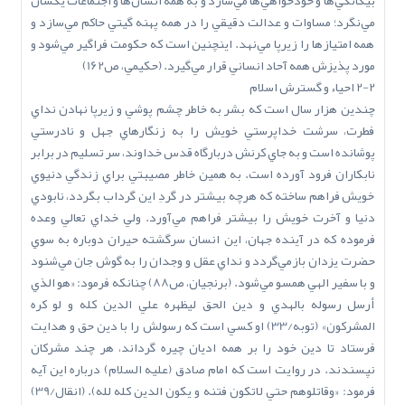
بيگانگي‌ها و خودخواهي‌ها مي‌سازد و به همه انسان‌ها و اجتماعات يکسان
مي‌نگرد؛ مساوات و عدالت دقيقي را در همه پهنه گيتي حاکم مي‌سازد و
همه امتيازها را زيرپا مي‌نهد. اينچنين است که حکومت فراگير مي‌شود و
مورد پذيزش همه آحاد انساني قرار مي‌گيرد. (حکيمي، ص162)
2-2 احياء و گسترش اسلام
چندين هزار سال است که بشر به خاطر چشم پوشي و زيرپا نهادن نداي
فطرت، سرشت خداپرستي خويش را به زنگارهاي جهل و نادرستي
پوشانده است و به جاي کرنش دربارگاه قدس خداوند، سر تسليم در برابر
نابکاران فرود آورده است. به همين خاطر مصيبتي براي زندگي دنيوي
خويش فراهم ساخته که هرچه بيشتر در گردِ اين گرداب بگردد، نابودي
دنيا و آخرت خويش را بيشتر فراهم مي‌آورد. ولي خداي تعالي وعده
فرموده که در آينده جهان، اين انسان سرگشته حيران دوباره به سوي
حضرت يزدان بازمي‌گردد و نداي عقل و وجدان را به گوش جان مي‌شنود
و با سفير الهي همسو مي‌شود. (برنجيان، ص88) چنانکه فرمود: «هو الذي
أرسل رسوله بالهدي و دين الحق ليظهره علي الدين کله و لو کره
المشرکون» (توبه/33) او کسي است که رسولش را با دين حق و هدايت
فرستاد تا دين خود را بر همه اديان چيره گرداند، هر چند مشرکان
نپسندند. در روايت است که امام صادق (عليه السلام) درباره اين آيه
فرمود: «وقاتلوهم حتي لاتکون فتنه و يکون الدين كله لله). (انقال/39)