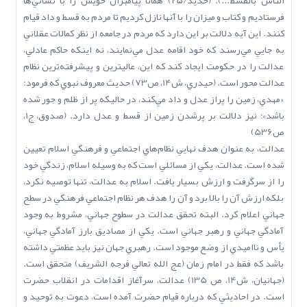
الناس بالقسط...). (حديد/25) همانا پيامبران خويش را با نشاني‌ها
فرستاديم و کتاب و ميزان را با آنها نازل کرديم تا مردم به قسط و داد قيام
کنند. اين آيه دلالت بر اين دارد که مردم در جامعه از نظر کمالات عقلاني
به جايي مي‌رسند که خود اقامه عدل مي‌نمايند، نه اينکه حاکم عادلي،
عدالت را در حکومت ايجاد کند که اين، عاليترين و پيشرفته‌ترين نظام
عدالت محور است. (حيدري، ش14، ص73) حديث معروف نبوي که فرمود:
«مهدي، زمين را پراز عدل و داد مي‌کند، در حاليکه پر از ظلم و جور شده
باشد»؛ نيز دلالت بر پرشدن زمين از قسط و عدل دارد. (صدوق، ج1،
ص536)
عدالت، به عنوان هدف نهايي نظام‌هاي اجتماعي و فرهنگي اسلام تعيين
شده است. عدالت، يکي از مسائلي است که به وسيله اسلام، زندگي خود
را از سرگرفت و ارزش بسيار يافت. اسلام به عدالت، تنها توصيه نکرد،
بلکه ارزش آن را بالا برد و آن را هدف هر نظام اجتماعي فرهنگي در سطح
جهاني اعلام کرد. البته تحقق عدالت در سطوح جهاني، مشروط به وجود
آمادگي جهاني و رهبر جهاني است. يکي از مصاديق بارز آمادگي جهاني،
يأس و نااميدي از وضع موجود است. رهبري جهان نيز بايد عظمتي داشته
باشد که فقط در امام زمان (عج ‌الله‌ تعالي‌ فرجه ‌الشريف) متحقق است.
(جهانيان، ش14، ص 135) عدالت، سرآغاز اقدامات در انقلاب حضرت
است. در احاديثي که درباره قيام حضرت آمده است، دعوت به توحيد و