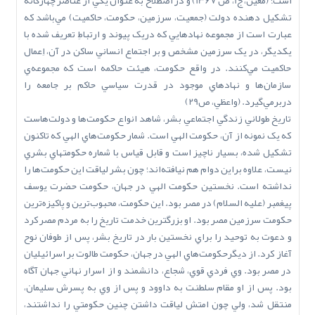
است؛ (معين، ج1، ص 1367) و در اصطلاح به عنوان يکي از عناصر چهارگانه
تشکيل دهنده دولت (جمعيت، سرزمين، حکومت، حاکميت) مي‌باشد که
عبارت است از مجموعه نهادهايي که دريک پيوند و ارتباطِ تعريف شده با
يکديگر، در يک سرزمين مشخص و بر اجتماع انساني ساکن در آن، اِعمال
حاکميت مي‌کنند. در واقع حکومت، هيئت حاکمه است که مجموعه‌ي
سازمان‌ها و نهادهاي موجود در قدرت سياسي حاکم بر جامعه را
دربرمي‌گيرد. (واعظي، ص29)
تاريخ طولاني زندگي اجتماعي بشر، شاهد انواع حکومت‌ها و دولت‌هاست
که يک نمونه از آن، حکومت الهي است. شمار حکومت‌هاي الهي که تاکنون
تشکيل شده، بسيار ناچيز است و قابل قياس با شماره حکومتهاي بشري
نيست، علاوه براين دوام هم نيافته‌اند؛ چون بشر لياقت اين حکومت‌ها را
نداشته است. نخستين حکومت الهي در جهان، حکومت حضرت يوسف
پيغمبر (عليه السلام) در مصر بود. اين حکومت، محبوب‌ترين و پاکيزه‌ترين
حکومت سرزمين مصر بود. او بزرگترين خدمت تاريخ را به مردم مصر کرد
و دعوت به توحيد را براي نخستين بار در تاريخ بشر، پس از طوفان نوح
آغاز کرد. از ديگرحکومت‌هاي الهي در جهان، حکومت طالوت بر اسرائيليان
در مصر بود. وي فردي قوي، شجاع، دانشمند و از اسرار نهاني جهان آگاه
بود. پس از او مقام سلطنت به داوود و پس از وي به پسرش سليمان،
منتقل شد، ولي چون امتش لياقت داشتن چنين حکومتي را نداشتند،