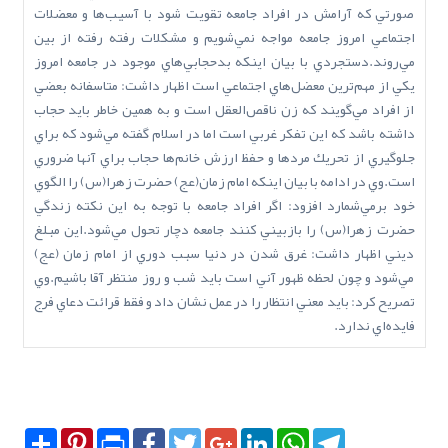
صورتي كه آرامش در افراد جامعه تقويت شود با آسيب‌ها و معضلات
اجتماعي امروز جامعه مواجه نمي‌شويم و مشكلات رفته رفته از بين
مي‌روند.دستجردي با بيان اينكه بدحجابي‌هاي موجود در جامعه امروز
يكي از مهم‌ترين معضل‌هاي اجتماعي است اظهار داشت: متاسفانه بعضي
از افراد مي‌گويند كه زن ناقص‌العقل است و به همين خاطر بايد حجاب
داشته باشد كه اين تفكر غربي است اما در اسلام گفته مي‌شود كه براي
جلوگيري از تحريك مردها و حفظ ارزش خانم‌ها حجاب براي آنها ضروري
است.وي در ادامه با بيان اينكه امام زمان(عج) حضرت زهرا(س) را الگوي
خود برمي‌شمارد افزود: اگر افراد جامعه با توجه به اين نكته زندگي
حضرت زهرا(س) را بازبيني كنند جامعه دچار تحول مي‌شود.اين مبلغ
ديني اظهار داشت: غرق شدن در دنيا سبب دوري از امام زمان (عج)
مي‌شود و چون لحظه ظهور آني است بايد شب و روز منتظر آقا باشيم.وي
تصريح كرد: بايد معني انتظار را در عمل نشان داد و فقط قرائت دعاي فرج
فايده‌اي ندارد.
Share
Pinterest
Print
Facebook
Twitter
Google+
LinkedIn
WhatsApp
Telegram