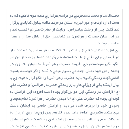
حجت‌الاسلام محمد دستجردي در مراسم عزاداري دهه دوم فاطميه كه به
همت اداره اوقاف و امور خيريه استان در مرقد علامه بهلول گنابادي برگزار
شد گفت: پس از رحلت پيامبر(ص)، ولايت از حضرت علي(ع) غصب شد و
در اين ميان حضرت زهرا(س) در تشخيص حق از باطل ميزان و معيار
مناسبي بودند.
وي افزود: ايشان دفاع از ولايت را يك تكليف و فريضه مي‌دانستند و از
هر فرصتي براي دفاع از ولايت استفاده مي‌كردند كه ما نيز بايد از اين امر
الگو بگيريم.دستجردي افزود: حضرت زهرا(س) به‌عنوان يك زن در
جامعه زمان خود نقش اجتماعي بسيار مهمي داشته و اگر خواسته باشيم
فاطمي‌گونه زندگي كنيم بايد حضرت زهرا (س) را الگو قرار دهيم.وي با
بيان اينكه يكي از ويژگي‌هاي بارز زندگي حضرت زهرا(س) و حضرت علي
(ع) آرامش در زندگي اين دو بزرگوار بوده است افزود: اين آرامش به
گونه‌اي بوده كه حضرت علي (ع) با ديدن حضرت زهرا (س) تمام غم‌هاي
وجودي خود را برطرف شده مي‌ديد و آرامش خاصي به ايشان دست
مي‌يافت.دستجردي ادامه داد: نبود تفاهم بين زوج‌ها، روي آوردن به
محركات منفي، اسلامي نبودن مسائل اقتصادي و حاكميت حاكم غيرعادل
در جامعه مهم‌ترين عوامل برهم زدن آرامش يك فرد است.وي افزود: در