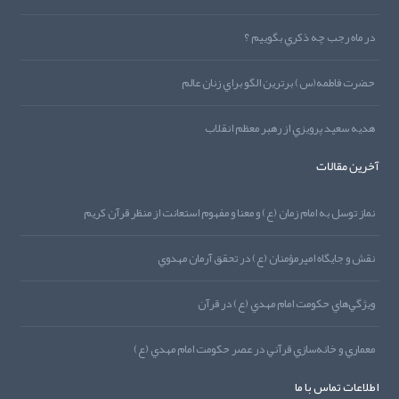
در ماه رجب چه ذکري بگوييم ؟
حضرت فاطمه(س) برترين الگو براي زنان عالم
هديه‌‌ سعيد پرويزي از رهبر معظم انقلاب
آخرین مقالات
نماز توسل به امام زمان (ع) و معنا و مفهوم استعانت از منظر قرآن کريم
نقش و جايگاه اميرمؤمنان (ع) در تحقق آرمان مهدوي
ويژگي‌هاي حکومت امام مهدي (ع) در قرآن
معماري و خانه‌سازي قرآني در عصر حکومت امام مهدي (ع)
اطلاعات تماس با ما