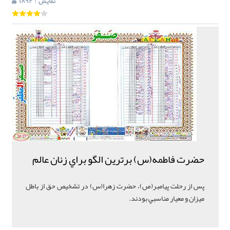
: نمایش
1892
حضرت فاطمه(س) برترين الگو براي زنان عالم
پس از رحلت پيامبر(ص)، حضرت زهرا(س) در تشخيص حق از باطل
ميزان و معيار مناسبي بودند.