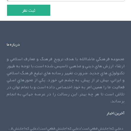
درباره ما
مجموعه فرهنگي ماشاالله با هدف ترويج فرهنگ و معارف اسلامي و
ارتقاء ارزش هاي ديني و مذهبي تاسيس شده است.با توجه به ظهور
تکنولوژي هاي جديد، ضرورت تغيير رسانه هاي تبليغ فرهنگ اسلامي
و ايراني، بيش تر از پيش، به چشم مي خورد. يکي از محورهاي اصلي
فعاليت ما را همين امر به خود اختصاص داده است و با تمام توان در
تلاش است تا هر چه بهتر، اين رسالت را در عرصه جهاني به انجام
برساند.
آخرین اخبار
دعايي که اجابتش قطعي است!دعايي که اجابتش قطعي است!دعايي که اجابتش قطعي است!