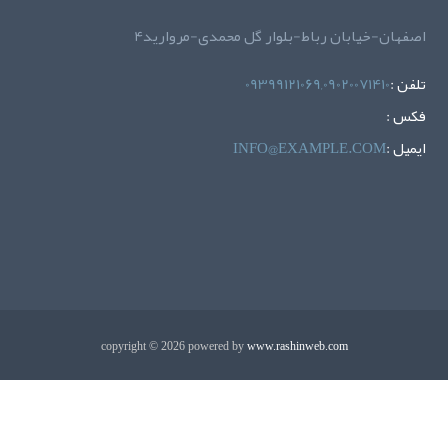
اصفهان-خیابان رباط-بلوار گل محمدی-مروارید4
تلفن :
09399121069,09020071410
فکس :
ايميل :
INFO@EXAMPLE.COM
copyright © 2026 powered by
www.rashinweb.com