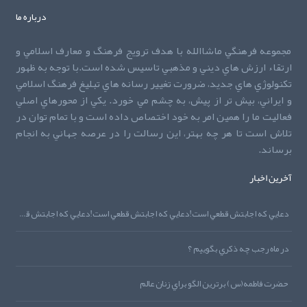
درباره ما
مجموعه فرهنگي ماشاالله با هدف ترويج فرهنگ و معارف اسلامي و
ارتقاء ارزش هاي ديني و مذهبي تاسيس شده است.با توجه به ظهور
تکنولوژي هاي جديد، ضرورت تغيير رسانه هاي تبليغ فرهنگ اسلامي
و ايراني، بيش تر از پيش، به چشم مي خورد. يکي از محورهاي اصلي
فعاليت ما را همين امر به خود اختصاص داده است و با تمام توان در
تلاش است تا هر چه بهتر، اين رسالت را در عرصه جهاني به انجام
برساند.
آخرین اخبار
دعايي که اجابتش قطعي است!دعايي که اجابتش قطعي است!دعايي که اجابتش قطعي است!
در ماه رجب چه ذکري بگوييم ؟
حضرت فاطمه(س) برترين الگو براي زنان عالم