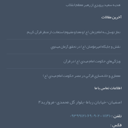
هديه‌‌ سعيد پرويزي از رهبر معظم انقلاب
آخرین مقالات
نماز توسل به امام زمان (ع) و معنا و مفهوم استعانت از منظر قرآن کريم
نقش و جايگاه اميرمؤمنان (ع) در تحقق آرمان مهدوي
ويژگي‌هاي حکومت امام مهدي (ع) در قرآن
معماري و خانه‌سازي قرآني در عصر حکومت امام مهدي (ع)
اطلاعات تماس با ما
اصفهان-خیابان رباط-بلوار گل محمدی-مروارید4
تلفن :
09399121069,09020071410
فکس :