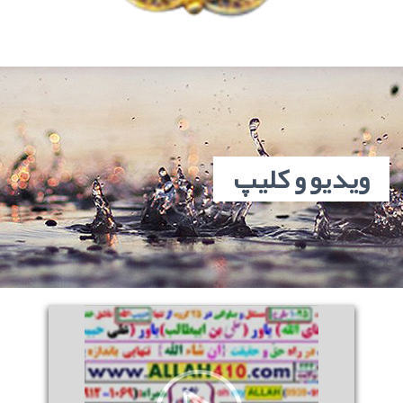
ويديو و کليپ