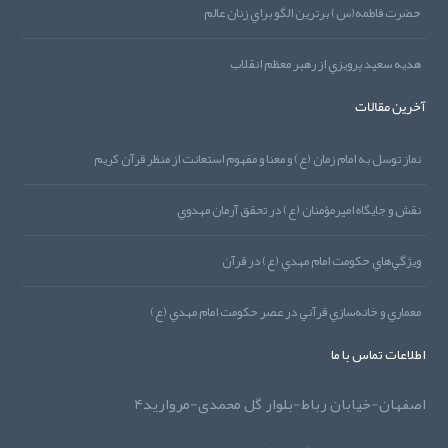
حضرت فاطمه(س) برترين الگو براي زنان عالم
هديه‌‌ سعيد پرويزي از رهبر معظم انقلاب
آخرین مقالات
نماز توسل به امام زمان (ع) و معنا و مفهوم استعانت از منظر قرآن کريم
نقش و جايگاه اميرمؤمنان (ع) در تحقق آرمان مهدوي
ويژگي‌هاي حکومت امام مهدي (ع) در قرآن
معماري و خانه‌سازي قرآني در عصر حکومت امام مهدي (ع)
اطلاعات تماس با ما
اصفهان-خیابان رباط-بلوار گل محمدی-مروارید4