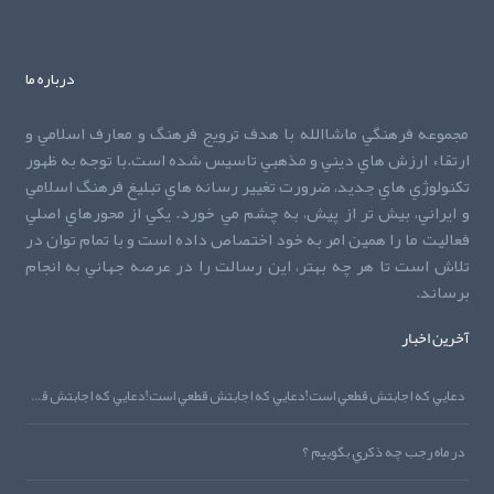
درباره ما
مجموعه فرهنگي ماشاالله با هدف ترويج فرهنگ و معارف اسلامي و
ارتقاء ارزش هاي ديني و مذهبي تاسيس شده است.با توجه به ظهور
تکنولوژي هاي جديد، ضرورت تغيير رسانه هاي تبليغ فرهنگ اسلامي
و ايراني، بيش تر از پيش، به چشم مي خورد. يکي از محورهاي اصلي
فعاليت ما را همين امر به خود اختصاص داده است و با تمام توان در
تلاش است تا هر چه بهتر، اين رسالت را در عرصه جهاني به انجام
برساند.
آخرین اخبار
دعايي که اجابتش قطعي است!دعايي که اجابتش قطعي است!دعايي که اجابتش قطعي است!
در ماه رجب چه ذکري بگوييم ؟