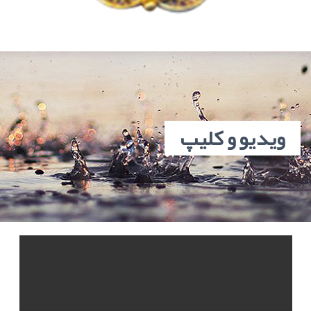
ويديو و کليپ