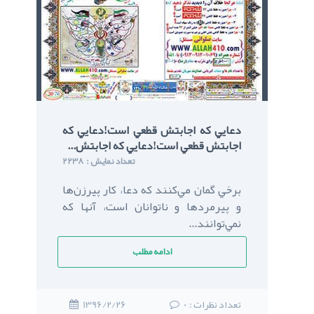
دعايي که اجابتش قطعي است!دعايي که
اجابتش قطعي است!دعايي که اجابتش...
: تعداد نمایش
2238
برخي گمان مي‌کنند که دعا، کار پيرزن‌ها
و پيرمردها و ناتوانان است، آنها که
نمي‌توانند...
ادامه مطلب
: تعداد نظرات
0
1396/2/26