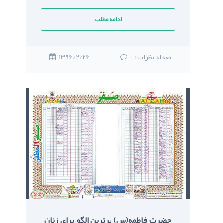
ادامه مطلب
: تعداد نظرات
0
1396/2/26
حضرت فاطمه(س) برترين الگو براي زنان