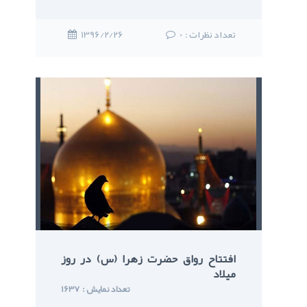
: تعداد نظرات
0
1396/2/26
افتتاح رواق حضرت زهرا (س) در روز
ميلاد
: تعداد نمایش
1637