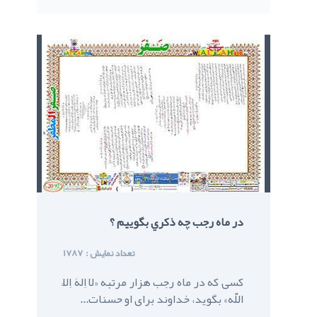
در ماه رجب چه ذکري بگوييم ؟
: تعداد نمایش
1787
کسى که در ماه رجب هزار مرتبه «لا اِلهَ اِلاَّ
اللّه» بگويد، خداوند براى او حسنات...