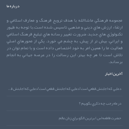
درباره ما
مجموعه فرهنگي ماشاالله با هدف ترويج فرهنگ و معارف اسلامي و
ارتقاء ارزش هاي ديني و مذهبي تاسيس شده است.با توجه به ظهور
تکنولوژي هاي جديد، ضرورت تغيير رسانه هاي تبليغ فرهنگ اسلامي
و ايراني، بيش تر از پيش، به چشم مي خورد. يکي از محورهاي اصلي
فعاليت ما را همين امر به خود اختصاص داده است و با تمام توان در
تلاش است تا هر چه بهتر، اين رسالت را در عرصه جهاني به انجام
برساند.
آخرین اخبار
دعايي که اجابتش قطعي است!دعايي که اجابتش قطعي است!دعايي که اجابتش قطعي است!
در ماه رجب چه ذکري بگوييم ؟
حضرت فاطمه(س) برترين الگو براي زنان عالم