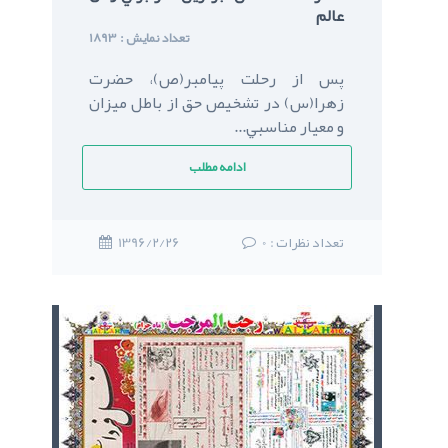
عالم
: تعداد نمایش
1893
پس از رحلت پيامبر(ص)، حضرت
زهرا(س) در تشخيص حق از باطل ميزان
و معيار مناسبي...
ادامه مطلب
: تعداد نظرات
0
1396/2/26