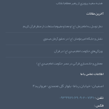
هديه‌‌ سعيد پرويزي از رهبر معظم انقلاب
آخرین مقالات
نماز توسل به امام زمان (ع) و معنا و مفهوم استعانت از منظر قرآن کريم
نقش و جايگاه اميرمؤمنان (ع) در تحقق آرمان مهدوي
ويژگي‌هاي حکومت امام مهدي (ع) در قرآن
معماري و خانه‌سازي قرآني در عصر حکومت امام مهدي (ع)
اطلاعات تماس با ما
اصفهان-خیابان رباط-بلوار گل محمدی-مروارید4
تلفن :
09399121069,09020071410
فکس :