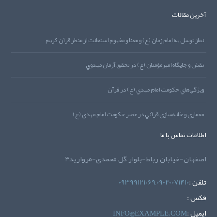
آخرین مقالات
نماز توسل به امام زمان (ع) و معنا و مفهوم استعانت از منظر قرآن کريم
نقش و جايگاه اميرمؤمنان (ع) در تحقق آرمان مهدوي
ويژگي‌هاي حکومت امام مهدي (ع) در قرآن
معماري و خانه‌سازي قرآني در عصر حکومت امام مهدي (ع)
اطلاعات تماس با ما
اصفهان-خیابان رباط-بلوار گل محمدی-مروارید4
تلفن :
09399121069,09020071410
فکس :
ايميل :
INFO@EXAMPLE.COM