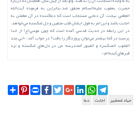
به ما وعده‌ استجابت آن را بدهند، ولو بعد از چهل سال، همچنان که درباره
حضرت يعقوب عليه‌السلام محقق شد.بنابراين به فرموده آيت‌الله
العظمي بهجت، آن دعايي مستجاب است که دعاکننده در آن مطمئن به
اجابت باشد و اين امر به قول ايشان قلب متقين و دل شکسته مي‌خواهد.
در اين رابطه در حديث قدسي آمده است که چون موسي(ع) از خدا
پرسيد در کجا بيشتر مي‌توان پروردگار را يافت؟ در جواب آمد: «اني عند
القلوب المنکسره و القبور المندرسه؛ من در دل‌هاي شکسته و نزد
قبرهاي کهنه‌ام.»
Share
Pinterest
Print
Facebook
Twitter
Google+
LinkedIn
WhatsApp
Telegram
جهاد شمشير
اجابت
دعا