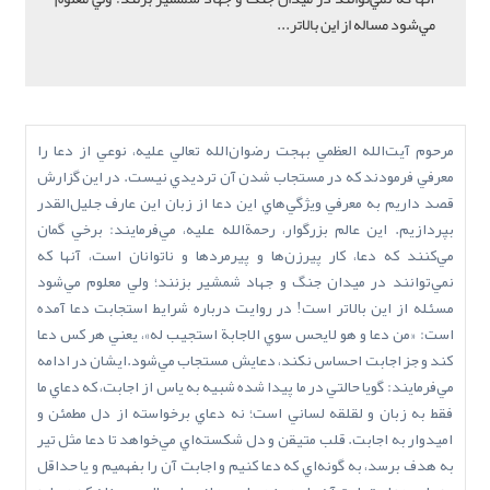
مي‌شود مساله از اين بالاتر...
مرحوم آيت‌الله العظمي بهجت رضوان‌الله تعالي عليه، نوعي از دعا را
معرفي فرمودند که در مستجاب شدن آن ترديدي نيست. در اين گزارش
قصد داريم به معرفي ويژگي‌هاي اين دعا از زبان اين عارف جليل‌القدر
بپردازيم. اين عالم بزرگوار، رحمةالله عليه، مي‌فرمايند: برخي گمان
مي‌کنند که دعا، کار پيرزن‌ها و پيرمردها و ناتوانان است، آنها که
نمي‌توانند در ميدان جنگ و جهاد شمشير بزنند؛ ولي معلوم مي‌شود
مسئله از اين بالاتر است! در روايت درباره شرايط استجابت دعا آمده
است: «من دعا و هو لايحس سوي الاجابة استجيب له»، يعني هر کس دعا
کند و جز اجابت احساس نکند، دعايش مستجاب مي‌شود.ايشان در ادامه
مي‌فرمايند: گويا حالتي در ما پيدا شده شبيه به ياس از اجابت، که دعاي ما
فقط به زبان و لقلقه‌ لساني است؛ نه دعاي برخواسته از دل مطمئن و
اميدوار به اجابت. قلب متيقن و دل شکسته‌اي مي‌خواهد تا دعا مثل تير
به هدف برسد، به گونه‌اي که دعا کنيم و اجابت آن را بفهميم و يا حداقل