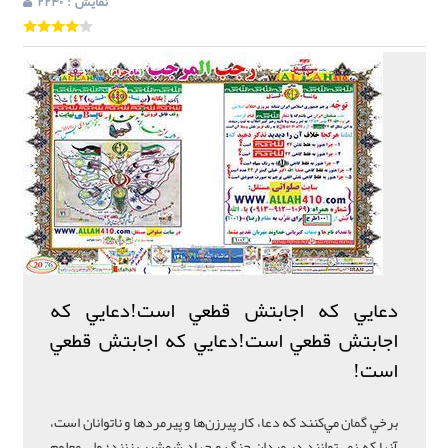
: نمایش
2240
دعايي که اجابتش قطعي است!دعايي که
اجابتش قطعي است!دعايي که اجابتش قطعي
است!
برخي گمان مي‌کنند که دعا، کار پيرزن‌ها و پيرمردها و ناتوانان است،
آنها که نمي‌توانند در ميدان جنگ و جهاد شمشير بزنند؛ ولي معلوم