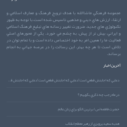
مجموعه فرهنگي ماشاالله با هدف ترويج فرهنگ و معارف اسلامي و
ارتقاء ارزش هاي ديني و مذهبي تاسيس شده است.با توجه به ظهور
تکنولوژي هاي جديد، ضرورت تغيير رسانه هاي تبليغ فرهنگ اسلامي
و ايراني، بيش تر از پيش، به چشم مي خورد. يکي از محورهاي اصلي
فعاليت ما را همين امر به خود اختصاص داده است و با تمام توان در
تلاش است تا هر چه بهتر، اين رسالت را در عرصه جهاني به انجام
برساند.
آخرین اخبار
دعايي که اجابتش قطعي است!دعايي که اجابتش قطعي است!دعايي که اجابتش قطعي است!
در ماه رجب چه ذکري بگوييم ؟
حضرت فاطمه(س) برترين الگو براي زنان عالم
هديه‌‌ سعيد پرويزي از رهبر معظم انقلاب