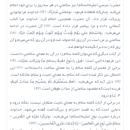
حضرت عيسي (عليه‌السلام) نيز سلامتي در هر سه روز را براي خود اعلام
مي‌کند، چنان‌که قاطعانه فرمود: «وَجَعَلَنِي مُبَارَكاً»: (16) خداوند مرا وجودي
پربرکت قرار داد. آن حضرت همچنين اعلام کرد: خداوند مرا کتاب
آسماني داده و مرا پيامبر قرار داده است. (17) آن حضرت در ادامه
مي‌فرمايد: «وَالسَّلاَمُ عَلَيَّ يَوْمَ وُلِدتُّ وَيَوْمَ أَمُوتُ وَيَوْمَ أُبْعَثُ حَيّاً»: (18)
سلامتي بر من است در آن روز که متولد شدم و در آن روز که مي‌ميرم و آن
روز که زنده برانگيخته خواهم شد.
از آيات ديگري که مي‌توان کلمه سلام را در آن به معناي سلامتي دانست،
اين فرموده الهي است: «قِيلَ يَا نُوحُ اهْبِطْ بِسَلاَمٍ مِنَّا وَبَرَكَاتٍ عَلَيْكَ». (19)
برخي از مفسران کلمه سلام را به معناي سلامت دانسته‌اند. (20) اين
احتمال نيز ذکر شده است که سلام به معناي تحيت و سلام ملائکه است.
(21) ذيل آيه که مي‌فرمايد: «أُمَمٌ سَنُمَتِّعُهُمْ ثُمَّ يَمَسُّهُم مِنَّا عَذَابٌ أَلِيمٌ»
قرينه است که مقصود سلامتي از عذاب طوفان است. (22)
4. ثنا و درود
در برخي از آيات کلمه سلام به معناي تحيت متقابل نيست، بلکه درود و
دعايي است که به قصد احترام و بزرگداشت گفته مي‌شود. خداوند
درباره حضرت نوح (عليه‌السلام) مي‌فرمايد: «وَتَرَكْنَا عَلَيْهِ فِي الْآخِرِينَ *
سَلاَمٌ عَلَى‌ نُوحٍ فِي الْعَالَمِينَ * إِنَّا كَذلِكَ نَجْزِي الْمُحْسِنِينَ». (23)