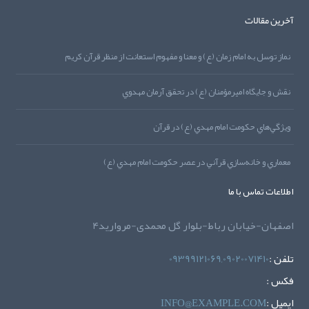
آخرین مقالات
نماز توسل به امام زمان (ع) و معنا و مفهوم استعانت از منظر قرآن کريم
نقش و جايگاه اميرمؤمنان (ع) در تحقق آرمان مهدوي
ويژگي‌هاي حکومت امام مهدي (ع) در قرآن
معماري و خانه‌سازي قرآني در عصر حکومت امام مهدي (ع)
اطلاعات تماس با ما
اصفهان-خیابان رباط-بلوار گل محمدی-مروارید4
تلفن :
09399121069,09020071410
فکس :
ايميل :
INFO@EXAMPLE.COM