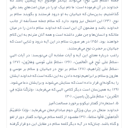
جمله «سَلاَمٌ عَلَى‌ نُوحٍ» مي‌تواند بيانگر موضوع آيه پيشين باشد که
خداوند در آن فرموده است: ما نام نيک او را در ميان امت‌هاي بعد باقي
گذاشتيم، بدين‌سان که جهانيان به او درود فرستند و بگويند سلام بر
نوح. (24) اين احتمال نيز وجود دارد که سلام جمله مستأنفه از جانب
خداوند باشد و مضمون آن اين است که خداوند سلام دادن را در ميان
ملائکه و انسان‌ها و جن مقرر داشته است و همه آنان مترنم به اين کلام
خواهند بود. (25) در هر صورت سلام در اين آيه درود و ثنايي است که
جهانيان بر حضرت نوح مي‌فرستند.
راغب درباره معناي اين آيه و آيات مشابه آن مي‌نويسد: در آيات الهي
«سَلاَمٌ عَلَى‌ نُوحٍ فِي الْعَالَمِينَ»، (26) «سَلاَمٌ عَلَى‌ مُوسَى‌ وَهَارُونَ» (27) و
«سَلاَمٌ عَلَى‌ إِبْرَاهِيمَ» (28) سلام بر نوح در جهانيان و سلام بر موسي و
هارون و سلام بر ابراهيم توجه دادن به اين نکته است که خداوند ايشان
را به گونه‌اي قرار داده است که ستايش مي‌شوند و برايشان دعا مي‌شود.
(29) به همين‌سان است ديگر کلامي الهي که مي‌فرمايد: «وَتَرَكْنَا عَلَيْهِ فِي
الْآخِرِينَ * سَلاَمٌ عَلَى إِلْ يَاسِينَ». (30)
5. استعاره از گفتار نيکو و برخورد مسالمت‌آميز
خداوند متعال در بيان ويژگي دوم عبادالرحمان مي‌فرمايد: «وَإِذَا خَاطَبَهُمُ
الْجَاهِلُونَ قَالُوا سَلاَماً». (31) مقصود از کلمه سلام مي‌تواند گفتار دور از لغو
و گناه باشد، چنان‌که در آيه ديگر کلمه سلام در مقابل اين دو قرار گرفته