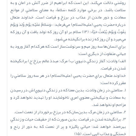
روشني دلالت مي‌کند، اين است که ابراهيم از ضرر آتش در امان و به
سلامت باشد. در برخي موارد کلمه «سَلاَماً» به معناي سلامتي از موانع
سعادت و دور ماندن از عذاب در برزخ و قيامت است. خداوند متعال
درباره حضرت يحيي (عليه‌السلام) مي‌فرمايد: «وَسَلاَمٌ عَلَيْهِ يَوْمَ وُلِدَ وَيَوْمَ
يَمُوتُ وَيَوْمَ يُبْعَثُ حَيّاً»: (14) سلام بر او آن روز که تولد يافت و آن روز که
مي‌ميرد و آن روز که زنده برانگيخته مي‌شود.
براي انسان‌ها سه روز مهم و سرنوشت‌ساز است که هر کدام آغاز ورود به
جهاني متفاوت از ديگري است:
الف) ولادت: آغاز زندگي دنيوي؛ ب) مرگ: مبدذ عالم برزخ؛ ج) برانگيخته
شدن در قيامت.
خداوند متعال براي حضرت يحيي (عليه‌السلام) در هر سه روز سلامتي را
مقرر کرده است:
1. سلامتي در زمان ولادت، بدين معنا که در زندگي دنيوي‌اش در رسيدن
به سعادت و نيکبختيِ معنوي امري ناخوشايند او را تهديد نخواهد کرد و
مزاحم او نخواهد شد.
2. سلامتي در زمان مرگ، بدين‌سان که در برزخ برخوردار از نعمت است.
3. برانگيخته شدن در قيامت، بدين صورت که از حقيقت حيات و زندگي
بهره‌مند خواهد شد؛ حياتي پاکيزه و پر از نعمت که به دور از رنج و
خستگي و عذاب الهي است. (15)