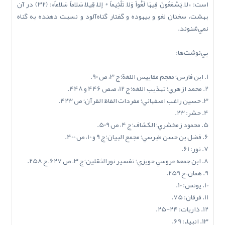
است: «لَا يَسْمَعُونَ فِيهَا لَغْواً وَلاَ تَأْثِيماً * إِلَّا قِيلاً سَلاَماً سَلاَماً»: (32) در آن
بهشت، سخنان لغو و بيهوده و گفتار گناه‌آلود و نسبت دهنده به گناه
نمي‌شنوند.
پي‌نوشت‌ها:
1. ابن فارس؛ معجم مقاييس اللغة؛ ج 3، ص 90.
2. محمد ازهري؛ تهذيب اللغه؛ ج 12، صص 446 و 448.
3. حسين راغب اصفهاني؛ مفردات الفاظ القرآن؛ ص 423.
4. حشر: 23.
5. محمود زمخشري؛ الکشاف؛ ج 4، ص 509.
6. فضل بن حسن طبرسي؛ مجمع البيان؛ ج 9 و 10، ص 400.
7. نور: 61.
8. ابن جمعه عروسي حويزي؛ تفسير نورالثقلين؛ ج 3، ص 627، ح 258.
9. همان، ح 259.
10. يونس: 10.
11. فرقان: 75.
12. ذاريات: 24-25.
13. انبياء: 69.