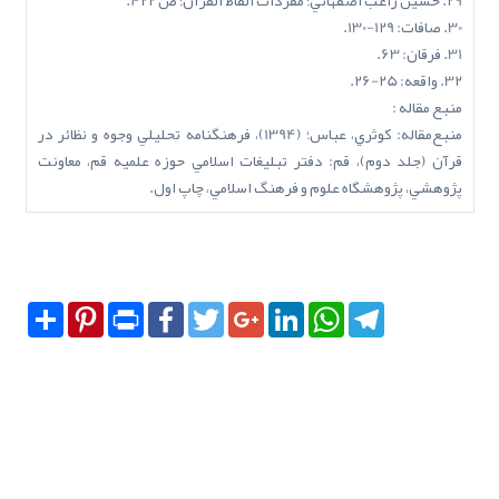
29. حسين راغب اصفهاني؛ مفردات الفاظ القرآن؛ ص 422.
30. صافات: 129-130.
31. فرقان: 63.
32. واقعه: 25-26.
منبع مقاله :
منبع‌مقاله: کوثري، عباس؛ (1394)، فرهنگنامه تحليلي وجوه و نظائر در
قرآن (جلد دوم)، قم: دفتر تبليغات اسلامي حوزه علميه قم، معاونت
پژوهشي، پژوهشگاه علوم و فرهنگ اسلامي، چاپ اول.
Share
Pinterest
Print
Facebook
Twitter
Google+
LinkedIn
WhatsApp
Telegram