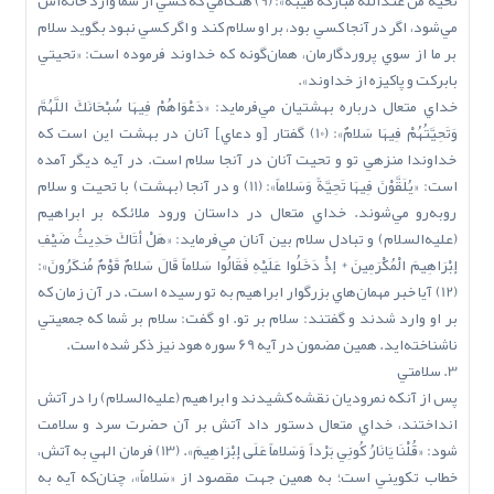
تحيةً من عندالله مبارکةً طيبة»: (9) هنگامي که کسي از شما وارد خانه‌اش
مي‌شود، اگر در آنجا کسي بود، بر او سلام کند و اگر کسي نبود بگويد سلام
بر ما از سوي پروردگارمان، همان‌گونه که خداوند فرموده است: «تحيتي
بابرکت و پاکيزه از خداوند».
خداي متعال درباره بهشتيان مي‌فرمايد: «دَعْوَاهُمْ فِيهَا سُبْحَانَكَ اللَّهُمَّ
وَتَحِيَّتُهُمْ فِيهَا سَلاَمٌ»: (10) گفتار [و دعاي] آنان در بهشت اين است که
خداوندا منزهي تو و تحيت آنان در آنجا سلام است. در آيه ديگر آمده
است: «يُلَقَّوْنَ فِيهَا تَحِيَّةً وَسَلاَماً»: (11) و در آنجا (بهشت) با تحيت و سلام
روبه‌رو مي‌شوند. خداي متعال در داستان ورود ملائکه بر ابراهيم
(عليه‌السلام) و تبادل سلام بين آنان مي‌فرمايد: «هَلْ أَتَاكَ حَدِيثُ ضَيْفِ
إِبْرَاهِيمَ الْمُكْرَمِينَ * إِذْ دَخَلُوا عَلَيْهِ فَقَالُوا سَلاَماً قَالَ سَلاَمٌ قَوْمٌ مُنكَرُونَ»:
(12) آيا خبر مهمان‌هاي بزرگوار ابراهيم به تو رسيده است. در آن زمان که
بر او وارد شدند و گفتند: سلام بر تو. او گفت: سلام بر شما که جمعيتي
ناشناخته‌ايد. همين مضمون در آيه 69 سوره هود نيز ذکر شده است.
3. سلامتي
پس از آنکه نمروديان نقشه کشيدند و ابراهيم (عليه‌السلام) را در آتش
انداختند، خداي متعال دستور داد آتش بر آن حضرت سرد و سلامت
شود: «قُلْنَا يَانَارُ كُونِي بَرْداً وَسَلاَماً عَلَى‌ إِبْرَاهِيمَ». (13) فرمان الهي به آتش،
خطاب تکويني است؛ به همين جهت مقصود از «سَلاَماً»، چنان‌که آيه به