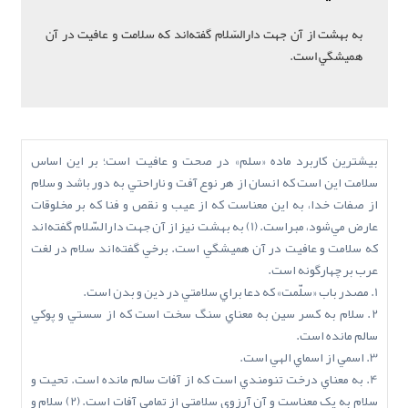
به بهشت از آن جهت دارالسّلام گفته‌اند که سلامت و عافيت در آن
هميشگي است.
بيشترين کاربرد ماده «سلم» در صحت و عافيت است؛ بر اين اساس
سلامت اين است که انسان از هر نوع آفت و ناراحتي به دور باشد و سلام
از صفات خدا، به اين معناست که از عيب و نقص و فنا که بر مخلوقات
عارض مي‌شود، مبراست. (1) به بهشت نيز از آن جهت دارالسّلام گفته‌اند
که سلامت و عافيت در آن هميشگي است. برخي گفته‌اند سلام در لغت
عرب بر چهارگونه است.
1. مصدر باب «سلّمت» که دعا براي سلامتي در دين و بدن است.
2. سلام به کسر سين به معناي سنگ سخت است که از سستي و پوکي
سالم مانده است.
3. اسمي از اسماي الهي است.
4. به معناي درخت تنومندي است که از آفات سالم مانده است. تحيت و
سلام به يک معناست و آن آرزوي سلامتي از تمامي آفات است. (2) سلام و