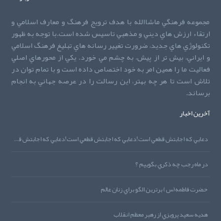
مجموعه فرهنگي ماشاالله با هدف ترويج فرهنگ و معارف اسلامي و
ارتقاء ارزش هاي ديني و مذهبي تاسيس شده است.با توجه به ظهور
تکنولوژي هاي جديد، ضرورت تغيير رسانه هاي تبليغ فرهنگ اسلامي
و ايراني، بيش تر از پيش، به چشم مي خورد. يکي از محورهاي اصلي
فعاليت ما را همين امر به خود اختصاص داده است و با تمام توان در
تلاش است تا هر چه بهتر، اين رسالت را در عرصه جهاني به انجام
برساند.
آخرین اخبار
دعايي که اجابتش قطعي است!دعايي که اجابتش قطعي است!دعايي که اجابتش قطعي است!
در ماه رجب چه ذکري بگوييم ؟
حضرت فاطمه(س) برترين الگو براي زنان عالم
هديه‌‌ سعيد پرويزي از رهبر معظم انقلاب