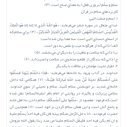
سَلَم و سِلْم (بر وزن فعل) به معناي صلح است. (3)
کاربردهاي سلام در قرآن
1. اسم و صفت الهي
خداي متعال در سوره حشر مي‌فرمايد: «هُوَ اللَّهُ الَّذِي لاَ إِلهَ إِلَّا هُوَ الْمَلِكُ
الْقُدُّوسُ السَّلاَمُ الْمُؤْمِنُ الْمُهَيْمِنُ الْعَزِيزُ الْجَبَّارُ الْمُتَكَبِّرُ». (4) براي سلام که
از اسماي حسناي الهي است، سه معنا بيان شده است:
الف) ذاتي که از هرگونه عيب و نقص به دور است.
ب) ذاتي که سلامت و عافيت را به ديگران مي‌بخشد. (5)
ج) ذاتي که بندگان از ظلم و ستم وي در سلامت و امنيت‌اند. (6)
2. اظهار تحيت مؤمنان در ملاقات با يکديگر
خداوند در آداب ورود به خانه‌ها مي‌فرمايد: «فَإِذَا دَخَلْتُم بُيُوتاً فَسَلِّمُوا
عَلَى‌ أَنفُسِكُمْ تَحِيَّةً مِّنْ عِندِ اللَّهِ مُبَارَكَةً طَيِّبَةً»: (7) هنگامي که داخل
خانه‌اي شديد، بر خويشتن سلام کنيد، سلام و تحيتي از سوي خداوند،
سلامي پربرکت و پاکيزه. در روايتي از امام باقر (عليه‌السلام) نقل شده
است که فرمود: مقصود از «سَلِّمُوا عَلَى‌ أَنفُسِكُمْ» سلام دادن به اهل خانه
و پاسخ آنان است و اين همان سلام کردن بر خود است. (8) همچنين آن
حضرت فرمودند: «اذ دخل الرّجل منکم بيته فان کان فيه احدٌ يسلّم عليه
و ان لم يکن فيه احد فَليقُل السلام علينا من عند ربنا يقول الله عزوجل