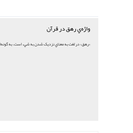
واژه‌ي رهق در قرآن
«رهق» در لغت به معناي نزديک شدن به شيء است، به گونه‌ا