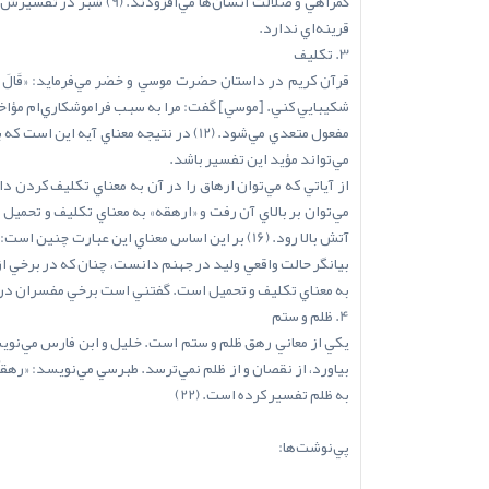
قرينه‌اي ندارد.
3. تکليف
شکيبايي کني. [موسي] گفت: مرا به سبب فراموشکاري‌ام مؤاخذه
مي‌تواند مؤيد اين تفسير باشد.
مي‌توان بر بالاي آن رفت و «ارهقه» به معناي تکليف و تحميل ا
به معناي تکليف و تحميل است. گفتني است برخي مفسران در هر ي
4. ظلم و ستم
به ظلم تفسير کرده است. (22)
پي‌نوشت‌ها: