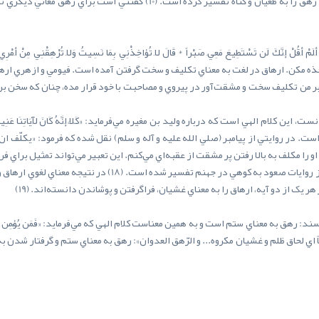
گمراهي و ضلالت انسان‌ها مي‌افزودند. (9) شبّر در تفسيرش رهق را به طغيان و
 مکن. ارهاق در لغت به معناي تکليف و سخت گرفتن آمده است. فيومي و ازهري ارهاق را
ست. در روايتي از پيامبر (صلي الله عليه و آله و سلم) نقل شده که فرمود: «يکلّف ان
بيانگر حالت واقعي وليد در جهنم دانست، چنان که در برخي از روايا
ک از دو آيه، ارهاق را به معناي غشيان، فراگرفتن و پوشاندن دانسته‌اند. (19)