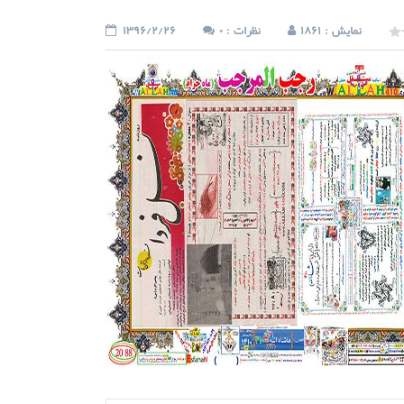
: نمایش
1861
: نظرات
0
1396/2/26