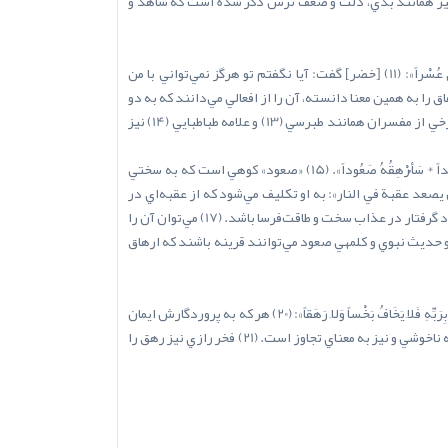
 گناه تفسير کرده است. (10) گفتني است براي رهق معاني ديگري نيز همانند بدي، ذلت و ضعف ترس ذکر شده است که شاهد و
قرآن کريم در داستان حضرت موسي و خضر مي‌فرمايد: «قَالَ أَلَمْ أَقُلْ إِنَّكَ لَن تَسْتَطِيعَ مَعِيَ صَبْراً * قَالَ لاَ تُؤَاخِذْنِي بِمَا نَسِيتُ وَلاَ تُرْهِقْنِي مِنْ أَمْرِي عُسْراً»: (11) [خضر] گفت: آيا نگفتم تو هرگز نمي‌تواني با من
 به همين معنا دانسته، آن را از افعالي مي‌دانند که به دو
مفعول متعدي مي‌شود. (12) در نتيجه معناي آيه اين است که بر من تکليف سخت و مشقت‌آور در پيروي و مصاحبت با خود قرار مده، چنان که سخن برخي از مفسران همانند طبرسي (13) و علامه طباطبايي (14) نيز
از آياتي که مي‌توان ارهاق را در آن به معناي تکليف کردن دانست، اين کلام الهي است که درباره وليد بن مغيره مي‌فرمايد: «كَلَّا إِنَّهُ كَانَ لِآيَاتِنَا عَنِيداً * سَأُرْهِقُهُ صَعُوداً». (15) «صعود» کوهي است که به سختي
 يصعد عقبة في النار»: به او تکليف مي‌شود که از عقبه‌اي در
آتش بالا رود. (16) بر اين اساس معناي اين عبارت چنين است: او را مکلف به بالا رفتن پر مشقت از عقبه‌اي مي‌کنم. اين تعبير مي‌تواند تمثيل براي فرد گرفتار در عذاب سخت و طاقت‌فرسا باشد. (17) مي‌توان آن را
ت صعود به کوهي در جهنم تفسير شده است. (18) در نتيجه معناي لغوي ارهاق و حديث نبوي و کلمهي صعود مي‌توانند قرينه باشند که ارهاق
يکي از معاني رهق ظلم و ستم است. خليل و ابن فارس مي‌نويسند: رهق به معناي ستم است و به همين معناست کلام الهي که مي‌فرمايد: «فَمَن يُؤْمِن بِرَبِّهِ فَلاَ يَخَافُ بَخْساً وَلاَ رَهَقاً»: (20) هر که به پروردگارش ايمان
بياورد، از نقصان و از ظلم نمي‌ترسد. طبرسي مي‌نويسد: «رهقاً اي لحاق ظلم و غشيان مکروه... و الرّهق العدوان»: رهق به معناي ستم و گرفتار شدن به ناخوشي و نيز به معناي تجاوز است. (21) فخر رازي نيز رهق را