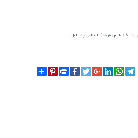
Share
Pinterest
Print
Facebook
Twitter
Google+
LinkedIn
Whats
T