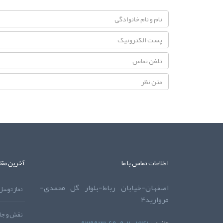
اطلاعات تماس با ما
آخرین مقا
اصفهان-خیابان رباط-بلوار گل محمدی-
مروارید4
نقش و جاي