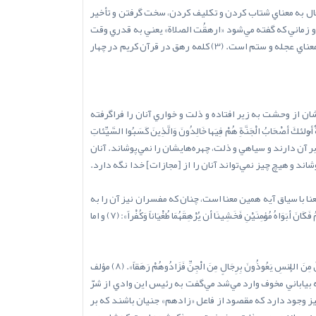
ال به معناي شتاب کردن و تکليف کردن، سخت گرفتن و تأخير
راگرفتن با قهر و غلبه است و زماني که گفته مي‌شود «ارهقُت الصلاة» يعني به قدري وقت
نماز را تأخير انداختم که وقت نماز ديگر داخل شد. (2) ابن فارس مي‌نويسد: معناي اصلي رَهق فراگرفتن، شتاب و تأخير است و رَهَق - به فتح - به معناي عجله و ستم است. (3) کلمه رهق در قرآن کريم در چهار
خارج شدن از قبرها مي‌فرمايد: «خَاشِعَةً أَبْصَارُهُمْ تَرْهَقُهُمْ ذِلَّةٌ ذلِكَ الْيَوْمُ الَّذِي كَانُوا يُوعَدُونَ»: (4) چشم‌هايشان از وحشت به زير افتاده و ذلت و خواري آنان را فراگرفته
صْحَابُ الْجَنَّةِ هُمْ فِيَها خَالِدُونَ وَالَّذِينَ كَسَبُوا السَّيِّئَاتِ
وُجُوهُهُمْ قِطَعاً مِنَ اللَّيْلِ مَظْلِماً»: (5) کساني که نيکي کردند، پاداش نيک و افزون بر آن دارند و سياهي و ذلت، چهره‌هايشان را نمي‌پوشاند. آنان
ند و هيچ چيز نمي‌تواند آنان را از [مجازات] خدا نگه دارد.
عنا با سياق آيه همين معنا است، چنان که مفسران نيز آن را به
غشيان و فراگرفتن تفسير کرده‌اند. (6) به همين معناست، رهق در آيه‌اي که به داستان حضرت خضر و کشته شدن آن نوجوان مي‌پردازد: «وَأَمَّا الْغُلاَمُ فَكَانَ أَبَوَاهُ مُؤْمِنَيْنِ فَخَشِينَا أَن يُرْهِقَهُمَا طُغْيَاناً وَكُفْراً»: (7) و اما
يکي از معاني رَهَق - به فتح‌ها - چنان که از فيومي نقل شد، ارتکاب محرمات است. مفسران نيز همين معنا را در اين آيه ذکر کرده‌اند: «وَأَنَّهُ كَانَ رِجَالٌ مِنَ الْإِنسِ يَعُوذُونَ بِرِجَالٍ مِنَ الْجِنِّ فَزَادُوهُمْ رَهَقاً». (8) مؤلف
 بياباني مخوف وارد مي‌شد مي‌گفت به رئيس اين وادي از شرّ
يز وجود دارد که مقصود از فاعل «زادهم» جنيان باشند که بر