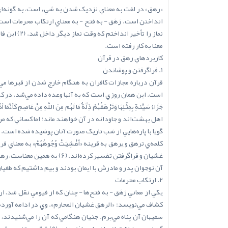
«رهق» در لغت به معناي نزديک شدن به شيء است، به گونه‌اي
معنا به کار رفته است.
کاربردهاي رهق در قرآن
1. فراگرفتن و پوشاندن
است. اين همان روزي است که به آنها وعده داده مي‌شد. در کلام ديگر الهي آمده است
اهل بهشت‌اند و جاودانه در آن خواهند ماند؛ اما کساني که مر
گويا با پاره‌هايي از شب تاريک صورت آنان پوشيده شده است.
کلمه‌ي ترهق و يرهق به قرينه «أُغْشِيَتْ وُجُوهُهُمْ» به معن
آن نوجوان پدر و مادرش با ايمان بودند و بيم داشتيم که طغيان و
2. ارتکاب محرمات
کشاف مي‌نويسد: «الرهق غشيان المحارم». وي در ادامه آورده 
سفيهان آن پناه مي‌برم. جنيان هنگامي که آن را مي‌شنيدند، 