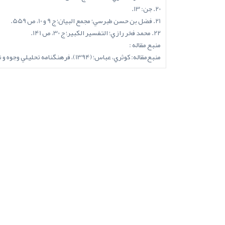
20. جن: 13.
21. فضل بن حسن طبرسي؛ مجمع البيان؛ ج 9 و 10، ص 559.
22. محمد فخر رازي؛ التفسير الکبير؛ ج 30، ص 141.
منبع مقاله :
منبع‌مقاله: کوثري، عباس؛ (1394)، فرهنگنامه تحليلي وجوه و نظائر در قرآن (جلد دوم)، قم: دفتر تبليغات اسلامي حوزه علميه قم، معاونت پژوهشي، پژوهشگاه علوم و فرهنگ اسلامي، چاپ اول.