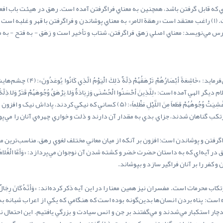
 که قابل گرفتن باشد، همچنين به معناي فراگرفتن آمده است. رهق در هيئت باب افع
انداختن است. رَهَق - به فتح - به معناي ارتکاب محرمات است. (1) راغب معتقد است «رهقة الامر» به معناي پوشاندن و ف
قرآن درباره مجازات کافران به هنگام 
: «لِلَّذِينَ أَحْسَنُوا الْحُسْنَى‌ وَزِيَادَةٌ وَلاَ يَرْهَقُ وُجُوهَهُمْ قَتَرٌ وَلاَ ذِلَّةٌ أُولئِكَ أَ
جَزَاءُ سَيِّئَةِ بِمِثْلِهَا وَتَرْهَقُهُمْ ذِلَّةٌ مَا لَهُم مِنَ اللَّهِ مِنْ عَاصِمٍ كَأَنَّمَا أُغْشِيَتْ 
تکب گناهان شدند، جزاي بدي به مقدار آن دارند و ذلت و خواري چهره‌ي آنان را مي‌پوشا
اي فراگرفتن و پوشاندن است؛ افزون بر آنکه از ميان معاني مختلف لغوي رهق، مناسب‌ترين م
 کفر را بر آنان فراگير سازد و بپوشاند.
است: پناه بردن انسان‌ها بدين‌گونه بوده است که هنگامي که يکي از اعراب شبانه به
دچار استکبار مي‌شدند و مي‌گفتند بر جن و انس سيادت و بزرگي يافتيم. اين احتمال ن