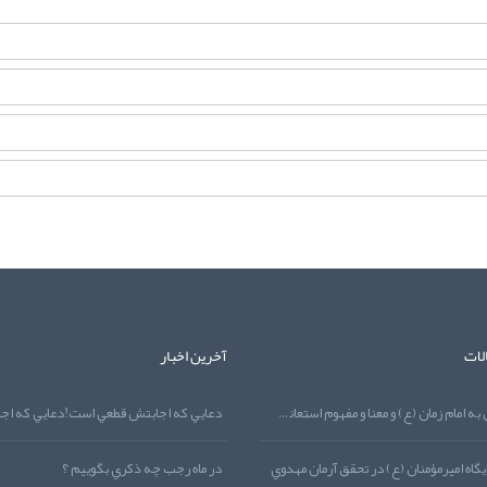
لات
آخرین اخبار
نماز توسل به امام زمان (ع) و معنا و مفهوم استعانت از منظر قرآن کريم
گاه اميرمؤمنان (ع) در تحقق آرمان مهدوي
در ماه رجب چه ذکري بگوييم ؟