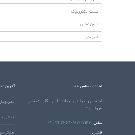
اطلاعات تماس با ما
آخرین مقا
اصفهان-خیابان رباط-بلوار گل محمدی-
مروارید4
نقش و جاي
تلفن :
09399121069,09020071410
فکس :
ويژگي‌هاي