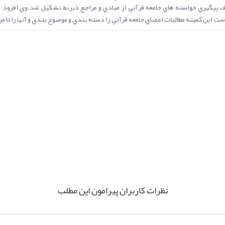
ف پيگيري خواسته هاي جامعه قرآني از مبادي و مراجع ذيربط تشکيل شد.وي افزود: 
ت اين کميته مطالبات اعضاي جامعه قرآني را دسته بندي و موضوع بندي و آنها را تا 
App
elegram
نظرات کاربران پیرامون این مطلب