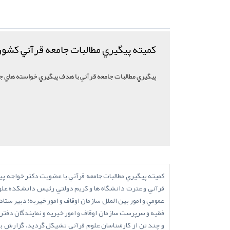
کميته پيگيري مطالبات جامعه قرآني کشور
پيگيري مطالبات جامعه قرآني با هدف پيگيري خواسته هاي ج
کميته پيگيري مطالبات جامعه قرآني با عضويت دکتر خواجه پي
قرآني و عترت دانشگاه ها و کريم دولتي رئيس دانشکده علو
عمومي و امور بين الملل سازمان اوقاف و امور خيريه؛ دبير س
فقيه و سرپرست سازمان اوقاف و امور خيريه و نمايندگان دفت
و چند تن از کارشناسان علوم قرآني تشيکل گرديد، گزارش بي