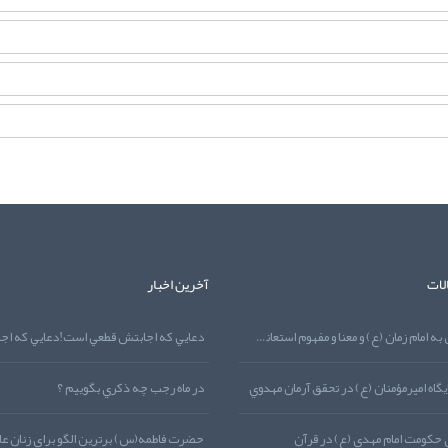
لات
آخرین اخبار
نماز توسل به امام زمان (ع) و معنا و مفهوم استعانت از منظر قرآن کريم
گاه اميرمؤمنان (ع) در تحقق آرمان مهدوي
در ماه رجب چه ذکري بگوييم ؟
 حکومت امام مهدي (ع) در قرآن
حضرت فاطمه(س) برترين الگو براي زنان عا