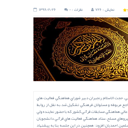
: نمایش
726
: نظرات
0
1396/2/26
آني، حجت الاسلام رنجبران دبير شوراي هماهنگي فعاليت هاي
اجع مربوطه و مسئولان فرهنگي تشکيل شد.به نقل از روابط
 عالي هماهنگي مسابقات قرآني کشور که با حضور نماينده ولي
 نيروهاي مسلح، ستاد هماهنگي فعاليت هاي قرآني دانشجويان
لمين احمديان افزود: همچنين در اين جلسه بنا به پيشنهاد