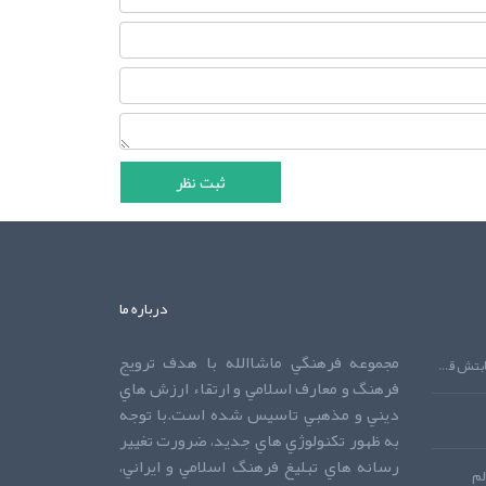
درباره ما
مجموعه فرهنگي ماشاالله با هدف ترويج
دعايي که اجابتش قطعي است!دعايي که اجابتش قطعي است!دعايي که اجابتش قطعي است!
فرهنگ و معارف اسلامي و ارتقاء ارزش هاي
ديني و مذهبي تاسيس شده است.با توجه
به ظهور تکنولوژي هاي جديد، ضرورت تغيير
رسانه هاي تبليغ فرهنگ اسلامي و ايراني،
لم