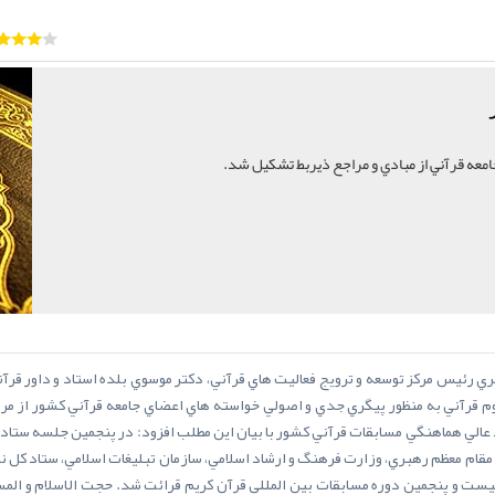
امعه قرآني از مبادي و مراجع ذيربط تشکيل شد.
ري رئيس مرکز توسعه و ترويج فعاليت هاي قرآني، دکتر موسوي بلده استاد و داور قر
م قرآني به منظور پيگري جدي و اصولي خواسته هاي اعضاي جامعه قرآني کشور از مر
تاد عالي هماهنگي مسابقات قرآني کشور با بيان اين مطلب افزود: در پنجمين جلسه ستاد
ر مقام معظم رهبري، وزارت فرهنگ و ارشاد اسلامي، سازمان تبليغات اسلامي، ستاد کل
ست و پنجمين دوره مسابقات بين المللي قرآن کريم قرائت شد. حجت الاسلام و المس