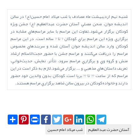
شنبه نهم ارديبهشت ماه مصادف با شب ميلاد امام حسين(ع) در سالن
انديشه جوان، صحن مصلي آستان حضرت عبدالعظيم (ع) جشن ويژه
کودکان برگزار مي‌شود.تفاوت اين مراسم با ساير مراسم‌هاي مشابه در
برگزاري ويژه اين مراسم براي کودکان ? تا ? ساله است. در اين مراسم
کودکان وارد سالن انديشه جوان آستان شده و سربندهاي مخصوص
مراسم را دريافت مي‌کنند و مراسم جشن با حضور حجت‌الاسلام ارشاد
منش و گروه وي و برگزاري مراسم سرود، تئأتر، نمايش، حديث‌خواني،
تعريف داستان‌هاي مذهبي و ... برگزار مي‌شود.لازم به ذکر است در اين
مراسم که از ساعت ?? تا ?? برپا است، کودکان بدون والدين خود حضور
دارند و خانواده کودکان در بيرون سالن شاهد برگزاري مراسم هستند.
Share
Pinterest
Print
Facebook
Twitter
Google+
LinkedIn
WhatsApp
Telegram
آستان حضرت عبدالعظيم
شب ميلاد امام حسين