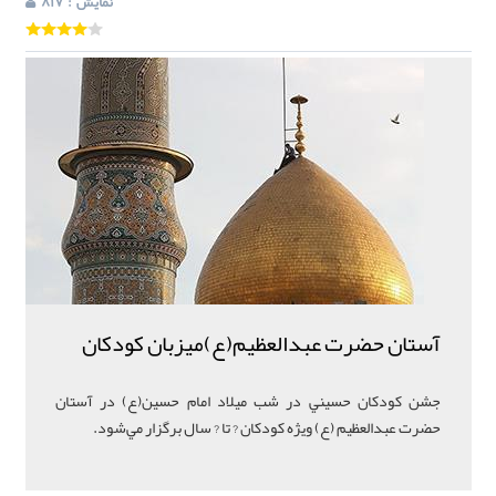
: نمایش
817
آستان حضرت عبدالعظيم(ع)ميزبان کودکان
جشن کودکان حسيني در شب ميلاد امام حسين(ع) در آستان
حضرت عبدالعظيم (ع) ويژه کودکان ? تا ? سال برگزار مي‌‌شود.