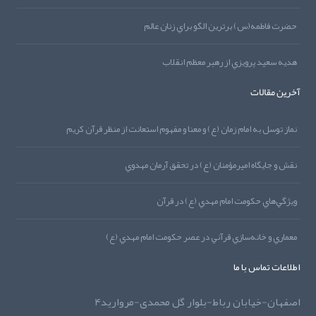
حضرت فاطمه(س) برترين الگو براي زنان عالم
هديه‌‌ سعيد پرويزي از رهبر معظم انقلاب
آخرین مقالات
نماز توسل به امام زمان (ع) و معنا و مفهوم استعانت از منظر قرآن کريم
نقش و جايگاه اميرمؤمنان (ع) در تحقق آرمان مهدوي
ويژگي‌هاي حکومت امام مهدي (ع) در قرآن
معماري و خانه‌سازي قرآني در عصر حکومت امام مهدي (ع)
اطلاعات تماس با ما
اصفهان-خیابان رباط-بلوار گل محمدی-مروارید4