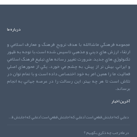
درباره ما
مجموعه فرهنگي ماشاالله با هدف ترويج فرهنگ و معارف اسلامي و
ارتقاء ارزش هاي ديني و مذهبي تاسيس شده است.با توجه به ظهور
تکنولوژي هاي جديد، ضرورت تغيير رسانه هاي تبليغ فرهنگ اسلامي
و ايراني، بيش تر از پيش، به چشم مي خورد. يکي از محورهاي اصلي
فعاليت ما را همين امر به خود اختصاص داده است و با تمام توان در
تلاش است تا هر چه بهتر، اين رسالت را در عرصه جهاني به انجام
برساند.
آخرین اخبار
دعايي که اجابتش قطعي است!دعايي که اجابتش قطعي است!دعايي که اجابتش قطعي است!
در ماه رجب چه ذکري بگوييم ؟