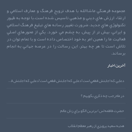
مجموعه فرهنگي ماشاالله با هدف ترويج فرهنگ و معارف اسلامي و
ارتقاء ارزش هاي ديني و مذهبي تاسيس شده است.با توجه به ظهور
تکنولوژي هاي جديد، ضرورت تغيير رسانه هاي تبليغ فرهنگ اسلامي
و ايراني، بيش تر از پيش، به چشم مي خورد. يکي از محورهاي اصلي
فعاليت ما را همين امر به خود اختصاص داده است و با تمام توان در
تلاش است تا هر چه بهتر، اين رسالت را در عرصه جهاني به انجام
برساند.
آخرین اخبار
دعايي که اجابتش قطعي است!دعايي که اجابتش قطعي است!دعايي که اجابتش قطعي است!
در ماه رجب چه ذکري بگوييم ؟
حضرت فاطمه(س) برترين الگو براي زنان عالم
هديه‌‌ سعيد پرويزي از رهبر معظم انقلاب