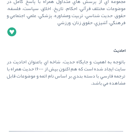
مجموعه اي از پرسش هاي متداول همراه با پاسخ کامل در
موضوعات مختلف قرآني، احکام، تاريخ، اخلاق، سياست، فلسفه،
حقوق، حديث شناسي، تربيت ومشاوره، پزشکي، علمي، اجتماعي و
فرهنگي، آشپزي، حقوق زنان، ورزشي
احاديث
باتوجه به اهميت و جايگاه حديث، شاخه اي باعنوان احاديث در
سايت ايجاد شده است که هم اکنون بيش از 16000 حديث همراه با
ترجمه فارسي با دسته بندي بر اساس نام ائمه و موضوعات قابل
مشاهده مي باشد.