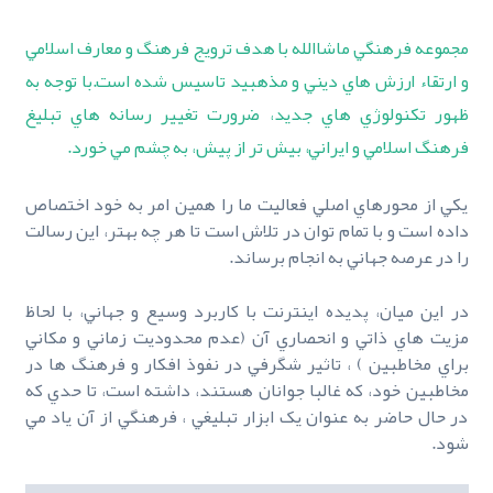
مجموعه فرهنگي ماشاالله با هدف ترويج فرهنگ و معارف اسلامي
و ارتقاء ارزش هاي ديني و مذهبيد تاسيس شده است.با توجه به
ظهور تکنولوژي هاي جديد، ضرورت تغيير رسانه هاي تبليغ
فرهنگ اسلامي و ايراني، بيش تر از پيش، به چشم مي خورد.
يکي از محورهاي اصلي فعاليت ما را همين امر به خود اختصاص
داده است و با تمام توان در تلاش است تا هر چه بهتر، اين رسالت
را در عرصه جهاني به انجام برساند.
در اين ميان، پديده اينترنت با کاربرد وسيع و جهاني، با لحاظ
مزيت هاي ذاتي و انحصاري آن (عدم محدوديت زماني و مکاني
براي مخاطبين ) ، تاثير شگرفي در نفوذ افکار و فرهنگ ها در
مخاطبين خود، که غالبا جوانان هستند، داشته است، تا حدي که
در حال حاضر به عنوان يک ابزار تبليغي ، فرهنگي از آن ياد مي
شود.