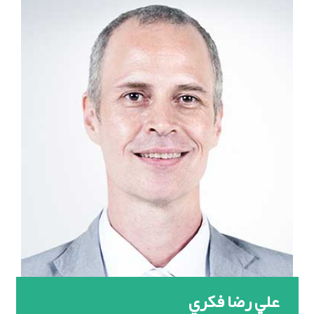
علي رضا فکري