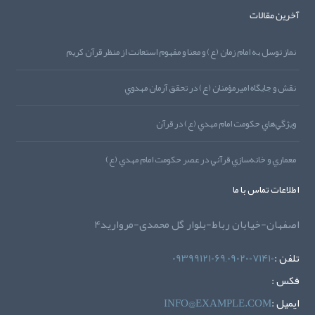
آخرین مقالات
نماز توسل به امام زمان (ع) و معنا و مفهوم استعانت از منظر قرآن کريم
نقش و جايگاه اميرمؤمنان (ع) در تحقق آرمان مهدوي
ويژگي‌هاي حکومت امام مهدي (ع) در قرآن
معماري و خانه‌سازي قرآني در عصر حکومت امام مهدي (ع)
اطلاعات تماس با ما
اصفهان-خیابان رباط-بلوار گل محمدی-مروارید4
تلفن :
09399121069,09020071410
فکس :
ايميل :
INFO@EXAMPLE.COM