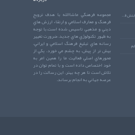
مجموعه فرهنگي ماشاالله با هدف ترويج
دعايي که اجابتش قطعي است!دعايي که اجابتش قطعي است!دعايي که اجابتش قطعي است!
فرهنگ و معارف اسلامي و ارتقاء ارزش هاي
ديني و مذهبي تاسيس شده است.با توجه
به ظهور تکنولوژي هاي جديد، ضرورت تغيير
رسانه هاي تبليغ فرهنگ اسلامي و ايراني،
لم
بيش تر از پيش، به چشم مي خورد. يکي از
محورهاي اصلي فعاليت ما را همين امر به
خود اختصاص داده است و با تمام توان در
تلاش است تا هر چه بهتر، اين رسالت را در
عرصه جهاني به انجام برساند.