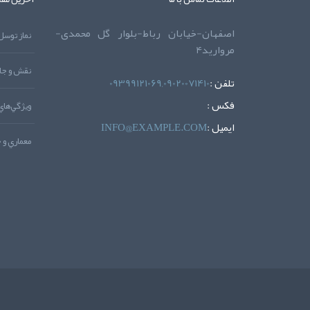
اصفهان-خیابان رباط-بلوار گل محمدی-
مروارید4
نقش و جاي
تلفن :
09399121069,09020071410
فکس :
ويژگي‌هاي
ايميل :
INFO@EXAMPLE.COM