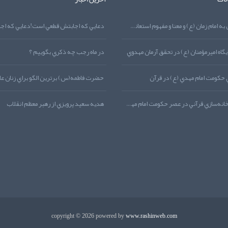
نماز توسل به امام زمان (ع) و معنا و مفهوم استعانت از منظر قرآن کريم
گاه اميرمؤمنان (ع) در تحقق آرمان مهدوي
در ماه رجب چه ذکري بگوييم ؟
 حکومت امام مهدي (ع) در قرآن
حضرت فاطمه(س) برترين الگو براي زنان عا
معماري و خانه‌سازي قرآني در عصر حکومت امام مهدي (ع)
هديه‌‌ سعيد پرويزي از رهبر معظم انقلاب
copyright © 2026 powered by
www.rashinweb.com