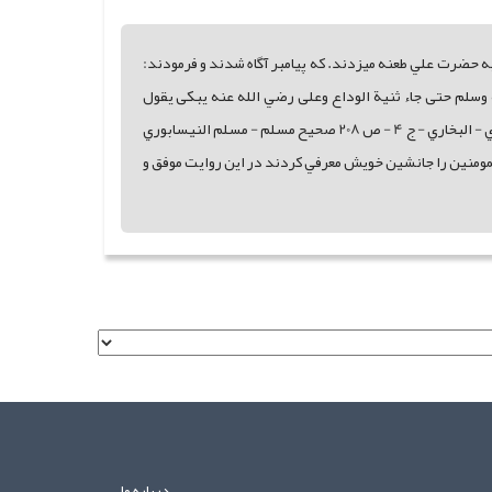
حضرت علي طعنه ميزدند. که پيامبر آگاه شدند و فرمودند:
لنبي صلى الله عليه وسلم حتى جاء ثنية الوداع وعلى رضي الله عنه يبکى يقول
تخلفني مع الخوالف فقال أو ما ترضى أن تکون منى بمنزلة هارون من موسى الا النبوة مسند احمد - الإمام احمد بن حنبل - ج 1 - ص 179 صحيح البخاري - البخاري - ج 4 - ص 208 صحيح مسلم - مسلم النيسابوري
لترمذي - الترمذي - ج 5 - ص 304 ============ حضرت رسول اميرالمومنين را جانشين خويش معرفي کردند در اين روايت موفق و
درباره ما