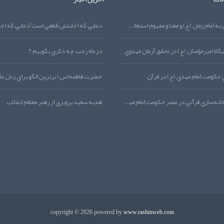
نماز توسل به امام زمان (ع) و معنا و مفهوم استعانت از منظر قرآن کريم
گاه اميرمؤمنان (ع) در تحقق آرمان مهدوي
در ماه رجب چه ذکري بگوييم ؟
 حکومت امام مهدي (ع) در قرآن
حضرت فاطمه(س) برترين الگو براي زنان عا
معماري و خانه‌سازي قرآني در عصر حکومت امام مهدي (ع)
هديه‌‌ سعيد پرويزي از رهبر معظم انقلاب
copyright © 2026 powered by
www.rashinweb.com