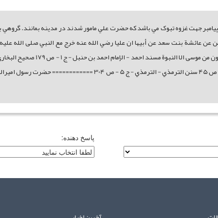
مبر جهت غزوه تبوک مي باشد که حضرت علي مامور شدند در مدينه بمانند. گروهي به 
لإمام احمد بن حنبل - ج 1 - ص 170 عبد الرحمن عن عائشة بنت سعد عن أبيها ان عليا رضي الله عنه خرج مع ا
- ج 7 - ص 120 سنن ابن ماجة - محمد بن يزيد القزويني - ج 1 - ص 45 سنن ا
پاسخ دهنده:
لات
آخرین اخبار