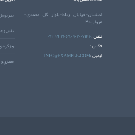
اصفهان-خیابان رباط-بلوار گل محمدی-
مروارید4
نقش و جاي
تلفن :
09399121069,09020071410
فکس :
ويژگي‌هاي
ايميل :
INFO@EXAMPLE.COM