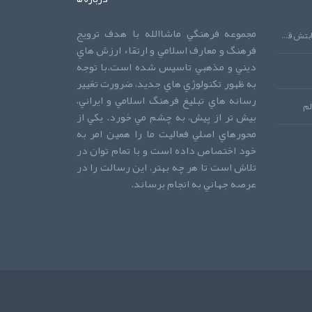
مجموعه فرهنگي ماشاالله با هدف ترويج
دعايي که اجابتش قطعي است!دعايي که اجابتش قطعي است!دعايي که اجابتش قطعي است!
فرهنگ و معارف اسلامي و ارتقاء ارزش هاي
ديني و مذهبي تاسيس شده است.با توجه
به ظهور تکنولوژي هاي جديد، ضرورت تغيير
رسانه هاي تبليغ فرهنگ اسلامي و ايراني،
لم
بيش تر از پيش، به چشم مي خورد. يکي از
محورهاي اصلي فعاليت ما را همين امر به
خود اختصاص داده است و با تمام توان در
تلاش است تا هر چه بهتر، اين رسالت را در
عرصه جهاني به انجام برساند.