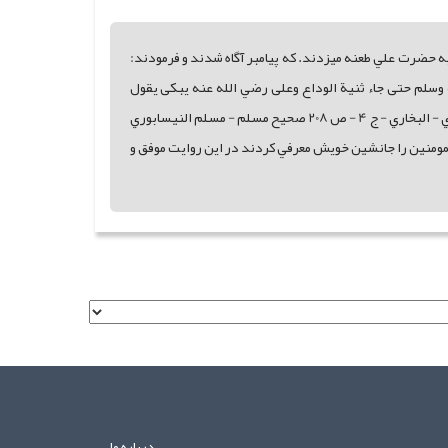
حضرت علي طعنه ميزدند. که پيامبر آگاه شدند و فرمودند:
لنبي صلى الله عليه وسلم حتى جاء ثنية الوداع وعلى رضي الله عنه يبکى يقول
تخلفني مع الخوالف فقال أو ما ترضى أن تکون منى بمنزلة هارون من موسى الا النبوة مسند احمد - الإمام احمد بن حنبل - ج 1 - ص 179 صحيح البخاري - البخاري - ج 4 - ص 208 صحيح مسلم - مسلم النيسابوري
لترمذي - الترمذي - ج 5 - ص 304 ============ حضرت رسول اميرالمومنين را جانشين خويش معرفي کردند در اين روايت موفق و
درباره ما