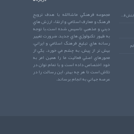
مجموعه فرهنگي ماشاالله با هدف ترويج
دعايي که اجابتش قطعي است!دعايي که اجابتش قطعي است!دعايي که اجابتش قطعي است!
فرهنگ و معارف اسلامي و ارتقاء ارزش هاي
ديني و مذهبي تاسيس شده است.با توجه
به ظهور تکنولوژي هاي جديد، ضرورت تغيير
رسانه هاي تبليغ فرهنگ اسلامي و ايراني،
لم
بيش تر از پيش، به چشم مي خورد. يکي از
محورهاي اصلي فعاليت ما را همين امر به
خود اختصاص داده است و با تمام توان در
تلاش است تا هر چه بهتر، اين رسالت را در
عرصه جهاني به انجام برساند.