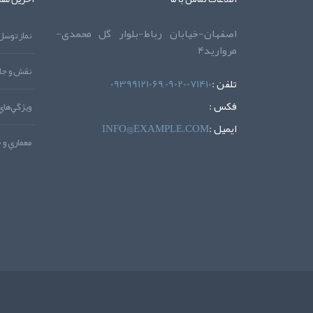
اصفهان-خیابان رباط-بلوار گل محمدی-
مروارید4
نقش و جاي
تلفن :
09399121069,09020071410
فکس :
ويژگي‌هاي
ايميل :
INFO@EXAMPLE.COM