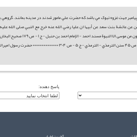
مبر جهت غزوه تبوک مي باشد که حضرت علي مامور شدند در مدينه بمانند. گروهي به 
لإمام احمد بن حنبل - ج 1 - ص 170 عبد الرحمن عن عائشة بنت سعد عن أبيها ان عليا رضي الله عنه خرج مع ا
- ج 7 - ص 120 سنن ابن ماجة - محمد بن يزيد القزويني - ج 1 - ص 45 سنن ا
پاسخ دهنده:
لات
آخرین اخبار