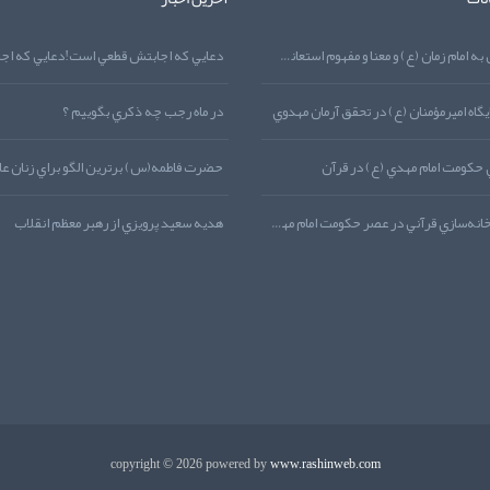
نماز توسل به امام زمان (ع) و معنا و مفهوم استعانت از منظر قرآن کريم
گاه اميرمؤمنان (ع) در تحقق آرمان مهدوي
در ماه رجب چه ذکري بگوييم ؟
 حکومت امام مهدي (ع) در قرآن
حضرت فاطمه(س) برترين الگو براي زنان عا
معماري و خانه‌سازي قرآني در عصر حکومت امام مهدي (ع)
هديه‌‌ سعيد پرويزي از رهبر معظم انقلاب
copyright © 2026 powered by
www.rashinweb.com