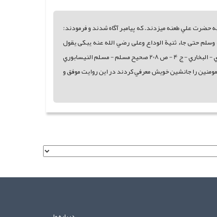
حضرت علي طعنه ميزدند. که پيامبر آگاه شدند و فرمودند:
لنبي صلى الله عليه وسلم حتى جاء ثنية الوداع وعلى رضي الله عنه يبکى يقول
تخلفني مع الخوالف فقال أو ما ترضى أن تکون منى بمنزلة هارون من موسى الا النبوة مسند احمد - الإمام احمد بن حنبل - ج 1 - ص 179 صحيح البخاري - البخاري - ج 4 - ص 208 صحيح مسلم - مسلم النيسابوري
لترمذي - الترمذي - ج 5 - ص 304 ============ حضرت رسول اميرالمومنين را جانشين خويش معرفي کردند در اين روايت موفق و
درباره ما