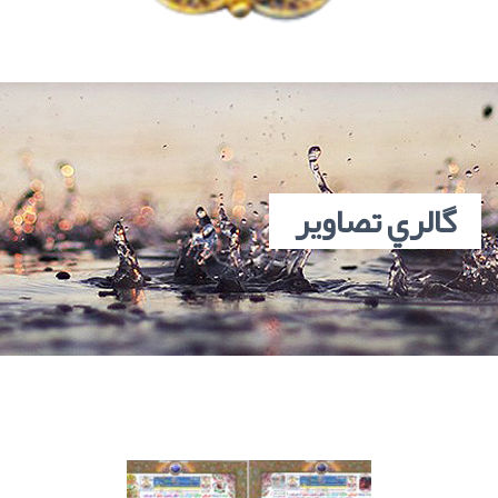
گالري تصاوير