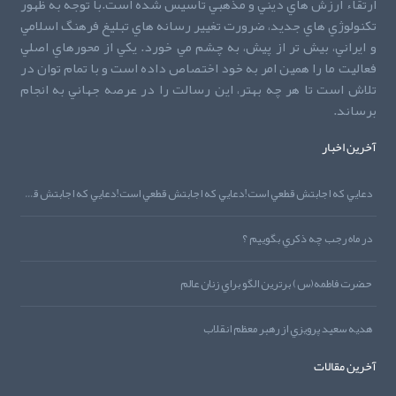
ارتقاء ارزش هاي ديني و مذهبي تاسيس شده است.با توجه به ظهور
تکنولوژي هاي جديد، ضرورت تغيير رسانه هاي تبليغ فرهنگ اسلامي
و ايراني، بيش تر از پيش، به چشم مي خورد. يکي از محورهاي اصلي
فعاليت ما را همين امر به خود اختصاص داده است و با تمام توان در
تلاش است تا هر چه بهتر، اين رسالت را در عرصه جهاني به انجام
برساند.
آخرین اخبار
دعايي که اجابتش قطعي است!دعايي که اجابتش قطعي است!دعايي که اجابتش قطعي است!
در ماه رجب چه ذکري بگوييم ؟
حضرت فاطمه(س) برترين الگو براي زنان عالم
هديه‌‌ سعيد پرويزي از رهبر معظم انقلاب
آخرین مقالات