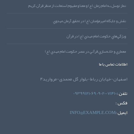
نماز توسل به امام زمان (ع) و معنا و مفهوم استعانت از منظر قرآن کريم
نقش و جايگاه اميرمؤمنان (ع) در تحقق آرمان مهدوي
ويژگي‌هاي حکومت امام مهدي (ع) در قرآن
معماري و خانه‌سازي قرآني در عصر حکومت امام مهدي (ع)
اطلاعات تماس با ما
اصفهان-خیابان رباط-بلوار گل محمدی-مروارید4
تلفن :
09399121069,09020071410
فکس :
ايميل :
INFO@EXAMPLE.COM