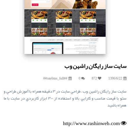
سايت ساز رايگان راشين وب
##ratebtns_full##
0
872
1396/6/22
سايت ساز رايگان راشين وب ، طراحي سايت در 3 دقيقه همراه با آموزش طراحي و
سئو با قيمت مناسب و کارايي بالا و استفاده از 300 ابزار کاربردي در سايت با ما
همراه باشيد
http://www.rashinweb.com