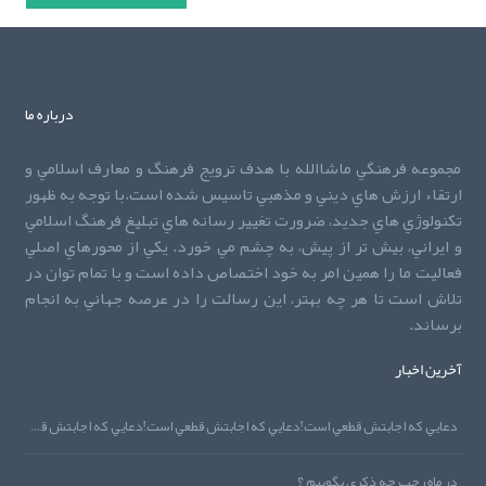
درباره ما
مجموعه فرهنگي ماشاالله با هدف ترويج فرهنگ و معارف اسلامي و
ارتقاء ارزش هاي ديني و مذهبي تاسيس شده است.با توجه به ظهور
تکنولوژي هاي جديد، ضرورت تغيير رسانه هاي تبليغ فرهنگ اسلامي
و ايراني، بيش تر از پيش، به چشم مي خورد. يکي از محورهاي اصلي
فعاليت ما را همين امر به خود اختصاص داده است و با تمام توان در
تلاش است تا هر چه بهتر، اين رسالت را در عرصه جهاني به انجام
برساند.
آخرین اخبار
دعايي که اجابتش قطعي است!دعايي که اجابتش قطعي است!دعايي که اجابتش قطعي است!
در ماه رجب چه ذکري بگوييم ؟