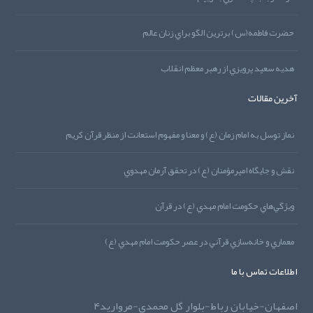
حضرت فاطمه(س) برترين الگو براي زنان عالم
هديه‌‌ سعيد پرويزي از رهبر معظم انقلاب
آخرین مقالات
نماز توسل به امام زمان (ع) و معنا و مفهوم استعانت از منظر قرآن کريم
نقش و جايگاه اميرمؤمنان (ع) در تحقق آرمان مهدوي
ويژگي‌هاي حکومت امام مهدي (ع) در قرآن
معماري و خانه‌سازي قرآني در عصر حکومت امام مهدي (ع)
اطلاعات تماس با ما
اصفهان-خیابان رباط-بلوار گل محمدی-مروارید4